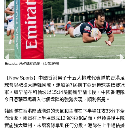
Brendon Nell精彩達陣。(公關提供)
【Now Sports】中國香港男子十五人欖球代表隊於香港足
球會以45:9大勝韓國隊，連續第7屆摘下亞洲欖球錦標賽冠
軍。繼早前在科倫坡以15:14險勝斯里蘭卡後，中國香港隊
今日憑藉單場轟入七個達陣的強勢表現，順利衛冕。
韓國隊在香港悶熱潮濕的天氣和主隊在下半場狂攻33分下全
面潰敗。兩軍在上半場戰成12:9的拉鋸局面，但換邊後主隊
實施強大壓制，未讓客隊拿到任何分數。港隊在上半場佔據