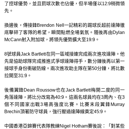
了控球優勢，並且罰球次數也佔優，但半場僅以12:9稍微領
先。
換邊後，傳接鋒Brendon Nell一記精彩的踢球反超前達陣徹
底擊碎了客隊的希望，瞬間點燃全場氣氛。隨後再由Dylan
McCann射入附加球，將領先優勢擴大至19:9。
8號球員Jack Bartlett在同一區域接連完成兩次進攻達陣。他
先是協助球隊完成推進式爭球達陣得手，數分鐘後再以第一
接球手身份衝破防線。兩次進攻助主隊在第50分鐘，將比數
拉開至31:9。
後備翼鋒Dean Roussow也在Jack Bartlett梅開二度的同一
角落達陣，將比分改寫為40:9。這兩名球員均在3周內、在3
個不同國家出戰3場高強度比賽。比賽末段翼鋒Murray
Brechin頂著防守球員，強行壓過達陣線奠定45:9。
中國香港亞錦賽代表隊教練Nigel Hotham賽後說：「對某些