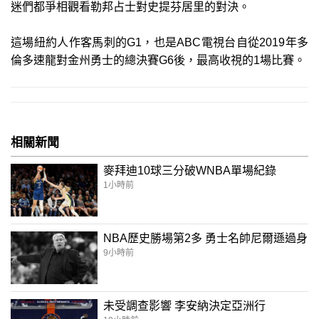
迷們都爭相觀看勒邦占士對史提芬居里的對決。
這場紐約人作客馬刺的G1，也是ABC電視台自從2019年多
倫多速龍對金州勇士的總決賽G6後，最高收視的1場比賽。
相關新聞
麥拜迪10球三分破WNBA單場紀錄
1小時前
NBA歷史勝場第2多 勇士名帥尼爾遜過身
9小時前
未受調查影響 李安納決定亞洲行