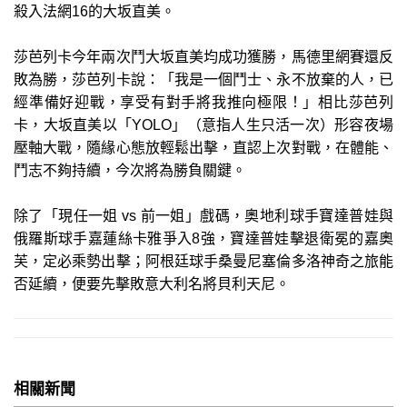
殺入法網16的大坂直美。
莎芭列卡今年兩次鬥大坂直美均成功獲勝，馬德里網賽還反
敗為勝，莎芭列卡說：「我是一個鬥士、永不放棄的人，已
經準備好迎戰，享受有對手將我推向極限！」相比莎芭列
卡，大坂直美以「YOLO」（意指人生只活一次）形容夜場
壓軸大戰，隨緣心態放輕鬆出擊，直認上次對戰，在體能、
鬥志不夠持續，今次將為勝負關鍵。
除了「現任一姐 vs 前一姐」戲碼，奧地利球手寶達普娃與
俄羅斯球手嘉蓮絲卡雅爭入8強，寶達普娃擊退衛冕的嘉奧
芙，定必乘勢出擊；阿根廷球手桑曼尼塞倫多洛神奇之旅能
否延續，便要先擊敗意大利名將貝利天尼。
相關新聞