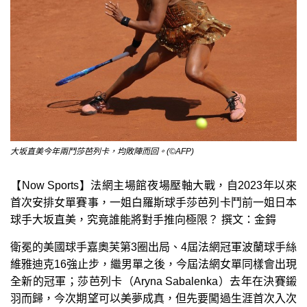
大坂直美今年兩鬥莎芭列卡，均敗陣而回。(©AFP)
【Now Sports】法網主場館夜場壓軸大戰，自2023年以來
首次安排女單賽事，一姐白羅斯球手莎芭列卡鬥前一姐日本
球手大坂直美，究竟誰能將對手推向極限？ 撰文：金鍀
衛冕的美國球手嘉奧芙第3圈出局、4屆法網冠軍波蘭球手絲
維雅迪克16強止步，繼男單之後，今屆法網女單同樣會出現
全新的冠軍；莎芭列卡（Aryna Sabalenka）去年在決賽鎩
羽而歸，今次期望可以美夢成真，但先要闖過生涯首次入次