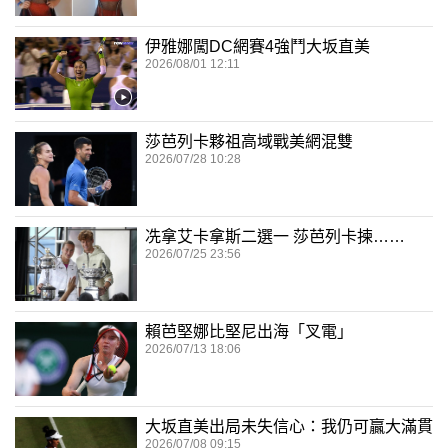
伊雅娜闖DC網賽4強鬥大坂直美
2026/08/01 12:11
莎芭列卡夥祖高域戰美網混雙
2026/07/28 10:28
冼拿艾卡拿斯二選一 莎芭列卡揀……
2026/07/25 23:56
賴芭堅娜比堅尼出海「叉電」
2026/07/13 18:06
大坂直美出局未失信心：我仍可贏大滿貫
2026/07/08 09:15