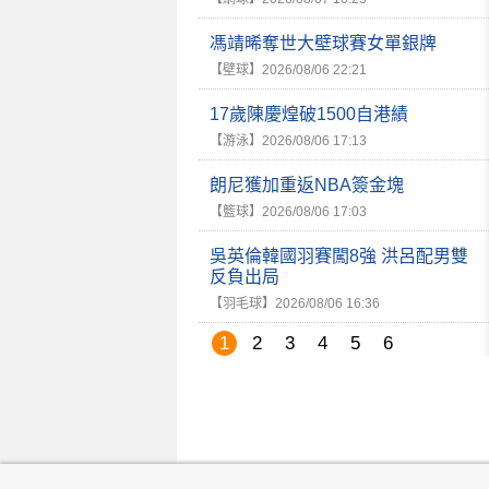
馮靖晞奪世大壁球賽女單銀牌
【壁球】
2026/08/06 22:21
17歲陳慶煌破1500自港績
【游泳】
2026/08/06 17:13
朗尼獲加重返NBA簽金塊
【籃球】
2026/08/06 17:03
吳英倫韓國羽賽闖8強 洪呂配男雙
反負出局
【羽毛球】
2026/08/06 16:36
1
2
3
4
5
6