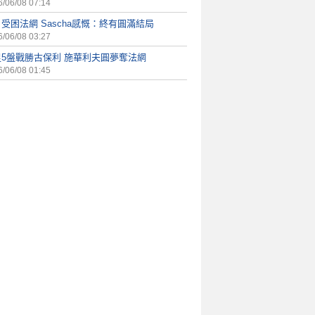
/06/08 07:14
受困法網 Sascha感慨：終有圓滿結局
/06/08 03:27
足5盤戰勝古保利 施華利夫圓夢奪法網
/06/08 01:45