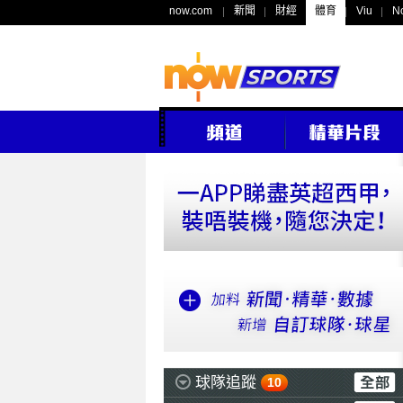
now.com
新聞
財經
體育
Viu
N
球隊追蹤
10