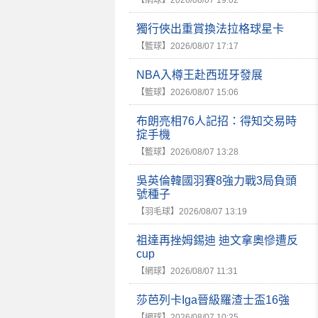
【網球】
2026/08/07 19:02
獨行俠出重賞換法拉格球星卡
【籃球】
2026/08/07 17:17
NBA入樽王赴西班牙發展
【籃球】
2026/08/07 15:06
布朗亮相76人記招：得知交易時
掟手機
【籃球】
2026/08/07 13:28
吳英倫韓國羽賽8強力戰3局負頭
號種子
【羽毛球】
2026/08/07 13:19
祖達再挫姆錫迪 迪文拿奧慘遭反
cup
【網球】
2026/08/07 11:31
莎芭列卡Iga晉級羅渣士盃16強
【網球】
2026/08/07 10:25