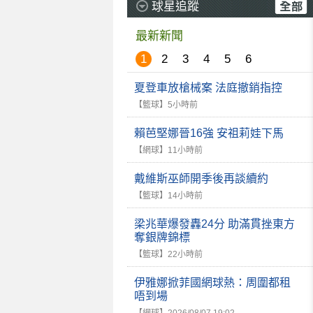
球星追蹤
最新新聞
1
2
3
4
5
6
夏登車放槍械案 法庭撤銷指控
【籃球】
5小時前
賴芭堅娜晉16強 安祖莉娃下馬
【網球】
11小時前
戴維斯巫師開季後再談續約
【籃球】
14小時前
梁兆華爆發轟24分 助滿貫挫東方
奪銀牌錦標
【籃球】
22小時前
伊雅娜掀菲國網球熱：周圍都租
唔到場