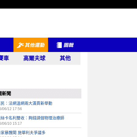
賽車
高爾夫球
其他
關新聞
惠民：法網溫網兩大滿貫新舉動
/06/12 17:56
蓮絲卡名利雙收：夠錢請個物理治療師
/06/10 15:17
捲家暴醜聞 施華利夫爭議多