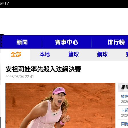
ow TV
全部
本地
籃球
網球
安祖莉娃率先殺入法網決賽
2026/06/04 22:41
相
錢
2026
卡
2026
兩