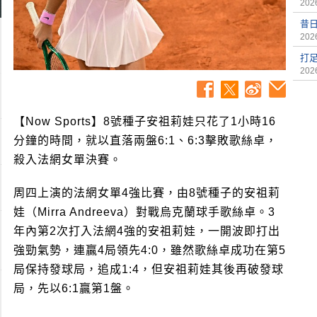
2026
昔日
2026
打
2026
【Now Sports】8號種子安祖莉娃只花了1小時16
分鐘的時間，就以直落兩盤6:1、6:3擊敗歌絲卓，
殺入法網女單決賽。
周四上演的法網女單4強比賽，由8號種子的安祖莉
娃（Mirra Andreeva）對戰烏克蘭球手歌絲卓。3
年內第2次打入法網4強的安祖莉娃，一開波即打出
強勁氣勢，連贏4局領先4:0，雖然歌絲卓成功在第5
局保持發球局，追成1:4，但安祖莉娃其後再破發球
局，先以6:1贏第1盤。