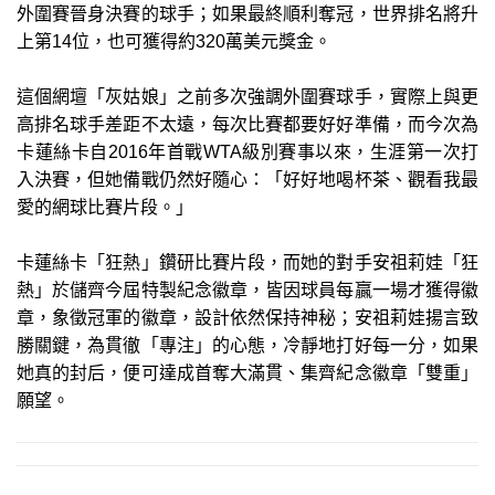
外圍賽晉身決賽的球手；如果最終順利奪冠，世界排名將升
上第14位，也可獲得約320萬美元獎金。
這個網壇「灰姑娘」之前多次強調外圍賽球手，實際上與更
高排名球手差距不太遠，每次比賽都要好好準備，而今次為
卡蓮絲卡自2016年首戰WTA級別賽事以來，生涯第一次打
入決賽，但她備戰仍然好隨心：「好好地喝杯茶、觀看我最
愛的網球比賽片段。」
卡蓮絲卡「狂熱」鑽研比賽片段，而她的對手安祖莉娃「狂
熱」於儲齊今屆特製紀念徽章，皆因球員每贏一場才獲得徽
章，象徵冠軍的徽章，設計依然保持神秘；安祖莉娃揚言致
勝關鍵，為貫徹「專注」的心態，冷靜地打好每一分，如果
她真的封后，便可達成首奪大滿貫、集齊紀念徽章「雙重」
願望。