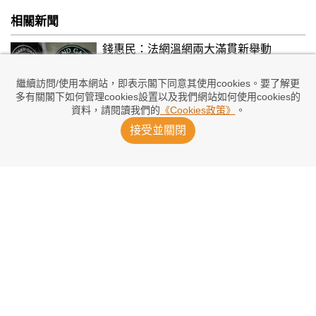
相關新聞
錢惠民：法網溫網兩大滿貫新舉動
2026/06/12 17:56
繼續訪問/使用本網站，即表示閣下同意其使用cookies。要了解更
多有關閣下如何管理cookies設置以及我們網站如何使用cookies的
資料，請閱讀我們的
《Cookies政策》
。
卡蓮絲卡名利雙收：夠錢請個物理治療師
2026/06/10 15:17
接受並關閉
兩捲家暴醜聞 施華利夫爭議多
2026/06/08 07:14
昔日受困法網 Sascha感慨：終有圓滿結
局
2026/06/08 03:27