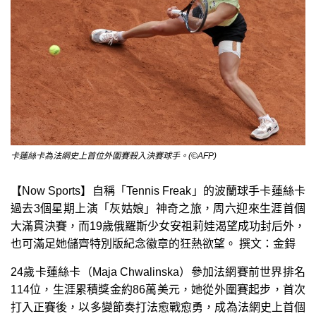
卡蓮絲卡為法網史上首位外圍賽殺入決賽球手。(©AFP)
【Now Sports】自稱「Tennis Freak」的波蘭球手卡蓮絲卡
過去3個星期上演「灰姑娘」神奇之旅，周六迎來生涯首個
大滿貫決賽，而19歲俄羅斯少女安祖莉娃渴望成功封后外，
也可滿足她儲齊特別版紀念徽章的狂熱欲望。 撰文：金鍀
24歲卡蓮絲卡（Maja Chwalinska）參加法網賽前世界排名
114位，生涯累積獎金約86萬美元，她從外圍賽起步，首次
打入正賽後，以多變節奏打法愈戰愈勇，成為法網史上首個