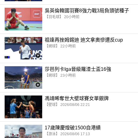
吳英倫韓國羽賽8強力戰3局負頭號種子
【羽毛球】 20小時前
祖達再挫姆錫迪 迪文拿奧慘遭反cup
【網球】 22小時前
莎芭列卡Iga晉級羅渣士盃16強
【網球】 23小時前
馮靖晞奪世大壁球賽女單銀牌
【壁球】 2026/08/06 22:21
17歲陳慶煌破1500自港績
【游泳】 2026/08/06 17:13