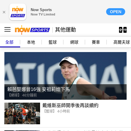
Now Sports
×
OPEN
Now TV Limited
其他運動
全部
本地
籃球
網球
賽車
高爾夫球
賴芭堅娜晉16強 安祖莉娃下馬
【網球】 46分鐘前
戴維斯巫師開季後再談續約
【籃球】 4小時前