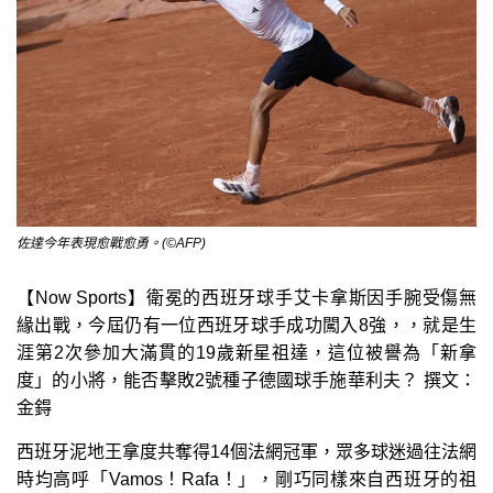
佐達今年表現愈戰愈勇。(©AFP)
【Now Sports】衛冕的西班牙球手艾卡拿斯因手腕受傷無
緣出戰，今屆仍有一位西班牙球手成功闖入8強，，就是生
涯第2次參加大滿貫的19歲新星祖達，這位被譽為「新拿
度」的小將，能否擊敗2號種子德國球手施華利夫？ 撰文：
金鍀
西班牙泥地王拿度共奪得14個法網冠軍，眾多球迷過往法網
時均高呼「Vamos！Rafa！」，剛巧同樣來自西班牙的祖