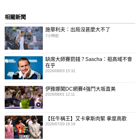
相關新聞
施華利夫：出局沒甚麼大不了
7小時前
缺席大師賽罰錢？Sascha：祖高域不會
在乎
2026/08/03 15:32
伊雅娜闖DC網賽4強鬥大坂直美
2026/08/01 12:11
【狂牛稱王】艾卡拿斯肉緊 拿度高歌
2026/07/20 16:19