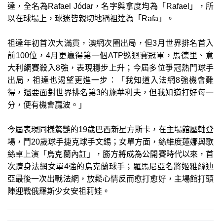
達，全名為Rafael Jódar，名字與拿度均為「Rafael」，所
以在球場上，球迷皆親切地稱祖達為「Rafa」。
祖達年初首次大滿貫，澳網次圈出局，但3月世界排名首入
前100位，4月更贏得第一個ATP巡迴賽冠軍，馬德里、意
大利網賽殺入8強，表現穩步上升；今屆多位爭冠熱門球手
出局，祖達也渴望更進一步：「我知道入法網8強機會難
得，還要面對世界排名第3的施華利夫，但我知道打好每一
分，便有機會贏波。」
今屆表現同樣驚艷的19歲巴西新星方斯卡，在主場館壓軸登
場，鬥20歲球手捷克球手文錫；女單方面，絲維度蓮娜與歌
絲卓上演「烏克蘭內訌」，勝方將成為公開賽時代以來，首
次躋身法網女單4強的烏克蘭球手；羅馬尼亞名將姬雅絲迪
亞最後一次出戰法網，放鬆心情反而愈打愈好，主場館打頭
陣迎戰俄羅斯少女安祖莉娃。