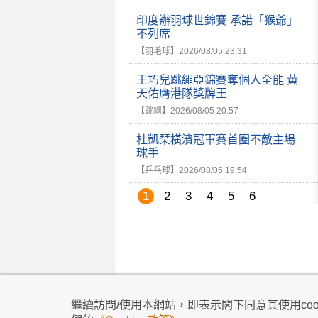
印度辦羽球世錦賽 承諾「猴爺」
不列席
【羽毛球】
2026/08/05 23:31
王巧兒跳繩亞錦賽奪個人全能 黃
天佑膺港隊獎牌王
【跳繩】
2026/08/05 20:57
杜凱琹橫濱冠軍賽首圈不敵主場
球手
【乒乓球】
2026/08/05 19:54
1
2
3
4
5
6
私隱政策
|
使用條款
|
免責及著作權聲明
|
不歧
繼續訪問/使用本網站，即表示閣下同意其使用cook