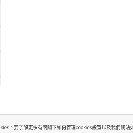
視及不騷擾聲明
ies。要了解更多有關閣下如何管理cookies設置以及我們網站如