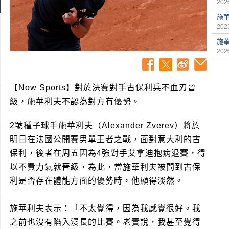
2026
施
2026
施
2026
【Now Sports】對於決賽對手古保利兵不血刃晉
級，施華利夫不認為對方有優勢。
2號種子球手施華利夫（Alexander Zverev）將於
明日在法國公開賽男單王者之戰，面對意大利的古
保利，後者在周五因為4強對手艾拿迪抱病退賽，得
以不費力氣就晉級，為此，當施華利夫被問到古保
利是否存在體能方面的優勢時，他顯得淡然。
施華利夫表示：「不太覺得，因為我感覺很好。我
之前也沒有陷入漫長的比賽。老實說，我甚至覺得