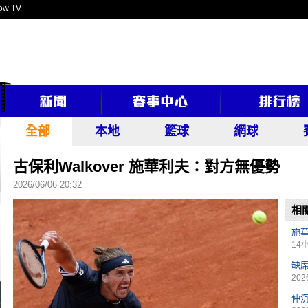
ow TV
全部
本地
籃球
網球
古保利Walkover 施華利夫：對方無優勢
2026/06/06 20:32
相
施
14
缺席
2026
仲沉