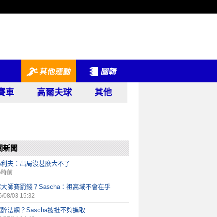
賽車
高爾夫球
其他
關新聞
華利夫：出局沒甚麼大不了
小時前
大師賽罰錢？Sascha：祖高域不會在乎
/08/03 15:32
醉法網？Sascha被批不夠進取