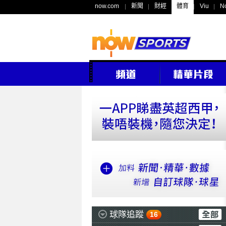
now.com
新聞
財經
體育
Viu
N
球隊追蹤
16