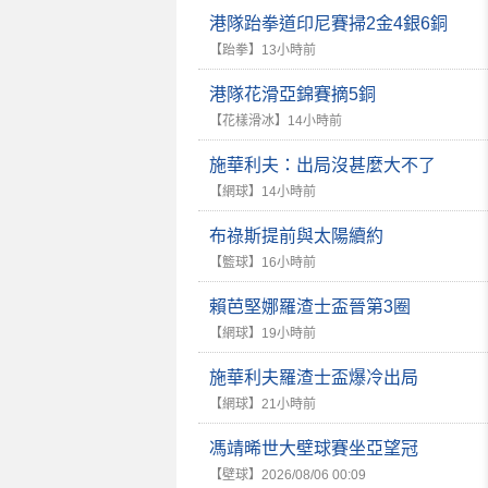
港隊跆拳道印尼賽掃2金4銀6銅
【跆拳】
13小時前
港隊花滑亞錦賽摘5銅
【花樣滑冰】
14小時前
施華利夫：出局沒甚麼大不了
【網球】
14小時前
布祿斯提前與太陽續約
【籃球】
16小時前
賴芭堅娜羅渣士盃晉第3圈
【網球】
19小時前
施華利夫羅渣士盃爆冷出局
【網球】
21小時前
馮靖晞世大壁球賽坐亞望冠
【壁球】
2026/08/06 00:09