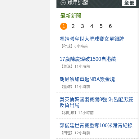
球星追蹤
最新新聞
1
2
3
4
5
6
馮靖晞奪世大壁球賽女單銀牌
【壁球】
6小時前
17歲陳慶煌破1500自港績
【游泳】
11小時前
朗尼獲加重返NBA簽金塊
【籃球】
11小時前
吳英倫韓國羽賽闖8強 洪呂配男雙
反負出局
【羽毛球】
12小時前
郭俊廷世青賽重奪100米港青紀錄
【田徑】
12小時前