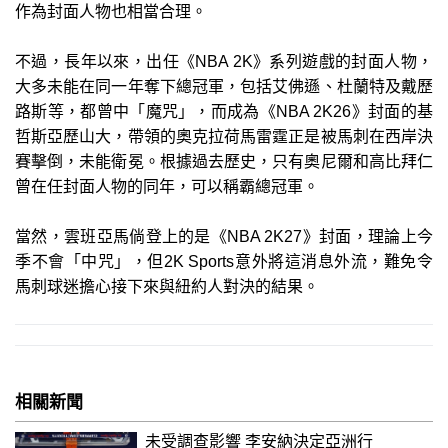
作為封面人物也相當合理。
不過，長年以來，出任《NBA 2K》系列遊戲的封面人物，
大多未能在同一年奪下總冠軍，包括艾佛遜、杜蘭特及戴歷
路斯等，都曾中「魔咒」，而成為《NBA 2K26》封面的基
哲斯亞歷山大，帶領的奧克拉荷馬雷霆正是被馬刺在西岸決
賽擊倒，未能衛冕。根據過去歷史，只有奧尼爾和高比拜仁
曾在任封面人物的同年，可以稱霸總冠軍。
當然，雲班亞馬倘登上的是《NBA 2K27》封面，理論上今
季不會「中咒」，但2K Sports意外將這消息外流，難免令
馬刺球迷擔心接下來與紐約人對決的結果。
相關新聞
未受調查影響 李安納決定亞洲行