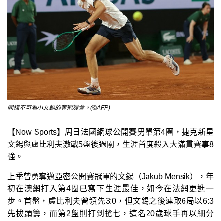
同樣不可看小文錫的奪冠機會。(©AFP)
【Now Sports】周日法國網球公開賽男單第4圈，捷克新星
文錫與盧比利夫激戰5盤後過關，生涯首度殺入大滿貫賽事8
強。
上季曾勇奪邁亞密公開賽冠軍的文錫（Jakub Mensik），年
初在澳網打入第4圈已寫下生涯最佳，如今在法網更進一
步。首盤，盧比利夫曾領先3:0，但文錫之後連取6局以6:3
先拔頭籌，而第2盤則打到搶七，這名20歲球手再以細分