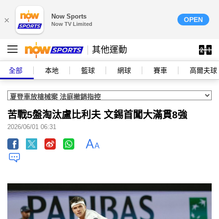
Now Sports
×
OPEN
Now TV Limited
其他運動
全部
本地
籃球
網球
賽車
高爾夫球
苦戰5盤淘汰盧比利夫 文錫首闖大滿貫8強
2026/06/01 06:31