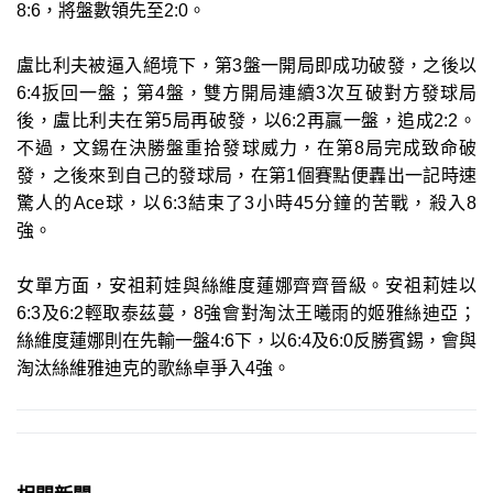
8:6，將盤數領先至2:0。
盧比利夫被逼入絕境下，第3盤一開局即成功破發，之後以
6:4扳回一盤；第4盤，雙方開局連續3次互破對方發球局
後，盧比利夫在第5局再破發，以6:2再贏一盤，追成2:2。
不過，文錫在決勝盤重拾發球威力，在第8局完成致命破
發，之後來到自己的發球局，在第1個賽點便轟出一記時速
驚人的Ace球，以6:3結束了3小時45分鐘的苦戰，殺入8
強。
女單方面，安祖莉娃與絲維度蓮娜齊齊晉級。安祖莉娃以
6:3及6:2輕取泰茲蔓，8強會對淘汰王曦雨的姬雅絲迪亞；
絲維度蓮娜則在先輸一盤4:6下，以6:4及6:0反勝賓錫，會與
淘汰絲維雅迪克的歌絲卓爭入4強。