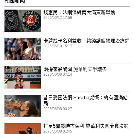
相關新聞
錢惠民：法網溫網兩大滿貫新舉動
2026/06/12 17:56
卡蓮絲卡名利雙收：夠錢請個物理治療師
2026/06/10 15:17
兩捲家暴醜聞 施華利夫爭議多
2026/06/08 07:14
昔日受困法網 Sascha感慨：終有圓滿結
局
2026/06/08 03:27
打足5盤戰勝古保利 施華利夫圓夢奪法網
2026/06/08 01:45