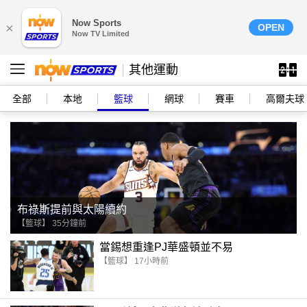
Now Sports
×
OPEN
Now TV Limited
其他運動
全部
本地
籃球
網球
賽車
高爾夫球
布祿斯提前與太陽續約
【籃球】 35分鐘前
當錫想重逢PJ華盛頓並不易
【籃球】 17小時前