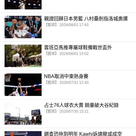
親證回歸日本男籃 八村壘劍指洛城奧運
【籃球】 2026/08/01 17:40
雲班亞馬推專屬球鞋備戰世盃外
【籃球】 2026/08/01 15:02
NBA取消中東熱身賽
【籃球】 2026/07/31 12:40
占士76人球衣大賣 銷量破大谷紀錄
【籃球】 2026/07/30 15:21
調查恐拖到明年 Kawhi返速龍或成空