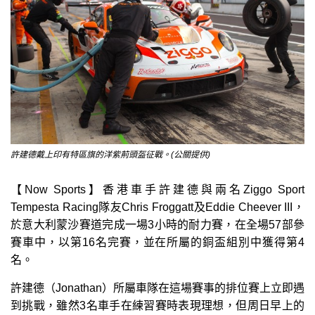
許建德戴上印有特區旗的洋紫荊頭盔征戰。(公關提供)
【Now Sports】香港車手許建德與兩名Ziggo Sport
Tempesta Racing隊友Chris Froggatt及Eddie Cheever III，
於意大利蒙沙賽道完成一場3小時的耐力賽，在全場57部參
賽車中，以第16名完賽，並在所屬的銅盃組別中獲得第4
名。
許建德（Jonathan）所屬車隊在這場賽事的排位賽上立即遇
到挑戰，雖然3名車手在練習賽時表現理想，但周日早上的