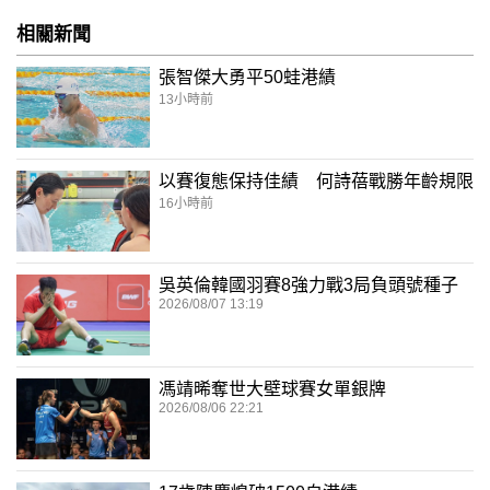
相關新聞
張智傑大勇平50蛙港績
13小時前
以賽復態保持佳績 何詩蓓戰勝年齡規限
16小時前
吳英倫韓國羽賽8強力戰3局負頭號種子
2026/08/07 13:19
馮靖晞奪世大壁球賽女單銀牌
2026/08/06 22:21