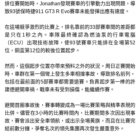
排位賽開始時，Jonathan發現賽車的引擎動力出現問題，導
致93號保時捷911 GT3 R Evo賽車未能發揮出應有速度。
在這場競爭激烈的比賽上，排名靠前的33部賽車間的差距都
是只在1秒之內。車隊最終確認為燃油泵的行車電腦
（ECU）出現技術故障，使93號賽車只能排在全場第52
位，銅盃第12位的較後位置起步。
然而，這個起步位置亦帶來預料之外的狀況。周日正賽開始
時，車群在第一個彎上發生多車相撞事故，導致排名前列，
包括在最前面的5部賽車都需要退賽。負責起步第一棒的許
建德避開車禍，戰車未有受到損傷，能繼續作賽。
避開首圈事故後，賽事轉變成為一場比賽策略與精準表現的
比併。儘管在3小時的比賽時間內，比賽期間多次因出現事
故，賽會派出安全車領航，或出示全場黃旗，而且在比賽完
結前數分鐘，爭奪名次的領先集團再次發生嚴重意外。