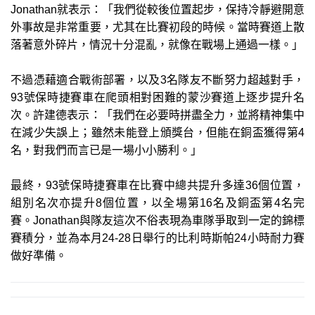
Jonathan就表示：「我們從較後位置起步，保持冷靜避開意
外事故是非常重要，尤其在比賽初段的時候。當時賽道上散
落著意外碎片，情況十分混亂，就像在戰場上通過一樣。」
不過憑藉適合戰術部署，以及3名隊友不斷努力超越對手，
93號保時捷賽車在爬頭相對困難的蒙沙賽道上逐步提升名
次。許建德表示：「我們在必要時拼盡全力，並將精神集中
在減少失誤上；雖然未能登上頒獎台，但能在銅盃獲得第4
名，對我們而言已是一場小小勝利。」
最終，93號保時捷賽車在比賽中總共提升多達36個位置，
組別名次亦提升8個位置，以全場第16名及銅盃第4名完
賽。Jonathan與隊友這次不俗表現為車隊爭取到一定的錦標
賽積分，並為本月24-28日舉行的比利時斯帕24小時耐力賽
做好準備。