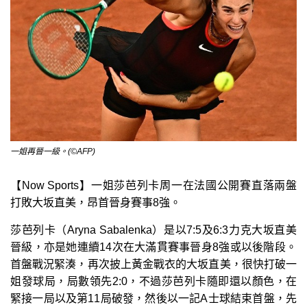
一姐再晉一級。(©AFP)
【Now Sports】一姐莎芭列卡周一在法國公開賽直落兩盤
打敗大坂直美，昂首晉身賽事8強。
莎芭列卡（Aryna Sabalenka）是以7:5及6:3力克大坂直美
晉級，亦是她連續14次在大滿貫賽事晉身8強或以後階段。
首盤戰況緊湊，再次披上黃金戰衣的大坂直美，很快打破一
姐發球局，局數領先2:0，不過莎芭列卡隨即還以顏色，在
緊接一局以及第11局破發，然後以一記A士球結束首盤，先