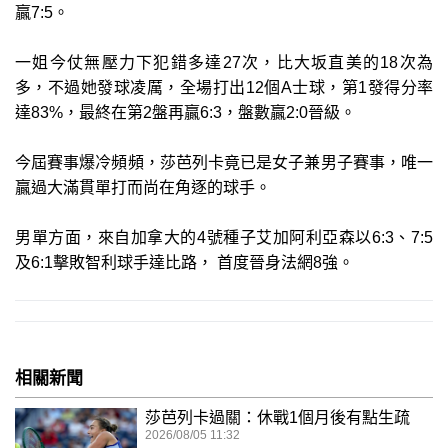
贏7:5。
一姐今仗無壓力下犯錯多達27次，比大坂直美的18次為
多，不過她發球凌厲，全場打出12個A士球，第1發得分率
達83%，最終在第2盤再贏6:3，盤數贏2:0晉級。
今屆賽事爆冷頻頻，莎芭列卡竟已是女子兼男子賽事，唯一
贏過大滿貫單打而尚在角逐的球手。
男單方面，來自加拿大的4號種子艾加阿利亞森以6:3、7:5
及6:1擊敗智利球手達比路， 首度晉身法網8強。
相關新聞
莎芭列卡過關：休戰1個月後有點生疏
2026/08/05 11:32