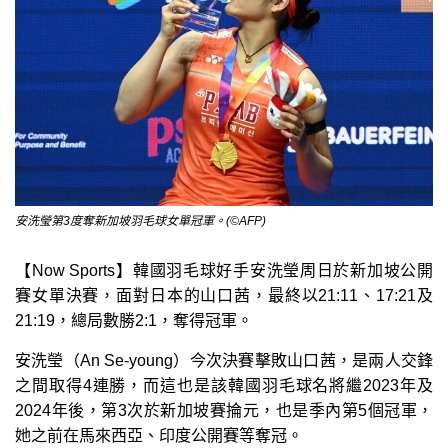
安洗瑩第3度奪新加坡羽毛球女單冠軍。(©AFP)
【Now Sports】韓國羽毛球好手安洗瑩周日於新加坡公開
賽女單決賽，面對日本的山口茜，最終以21:11、17:21及
21:19，總局數勝2:1，奪得冠軍。
安洗瑩（An Se-young）今次決賽擊敗山口茜，是兩人交鋒
之間取得4連勝，而這也是該韓國羽毛球名將繼2023年及
2024年後，第3次於新加坡賽掄元，也是季內第5個冠軍，
她之前在馬來西亞、印度公開賽等奪冠。