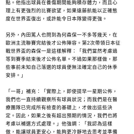
點。他指出球員在養傷期間能夠積存體力，而且心
理上有更強烈的比賽欲望，如果遠藤航能以正確態
度在世界盃復出，或許能令日本隊變得更強。
另外，內田篤人也問到為何森保一不多等幾天，在
歐洲主流聯賽完結後才公佈陣容。第2次帶領日本征
戰世界盃的森保一是這樣解釋：「我們當然考慮過
等到賽季結束後才公佈名單。不過如果那樣做，那
些事前未知自己落選的球員便無法確定自己的休季
安排。」
「一哥」補充：「實際上，即使提早一星期公佈，
我們也一直持續觀察所有球員狀況；而我們是在醫
療團隊已完成所有檢查的基礎上，才做出這些決
定。因此，如果之後有超出預期的情況，我們也將
考慮以補選方式處理。」他強調：「我認為這樣
做，能讓球員更安心，能夠更冷靜地去思考並準備