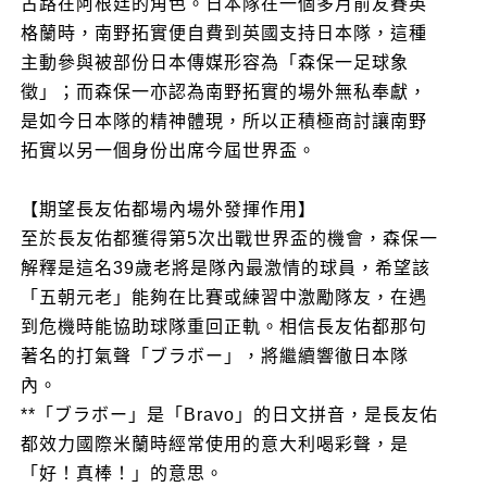
古路在阿根廷的角色。日本隊在一個多月前友賽英
格蘭時，南野拓實便自費到英國支持日本隊，這種
主動參與被部份日本傳媒形容為「森保一足球象
徵」；而森保一亦認為南野拓實的場外無私奉獻，
是如今日本隊的精神體現，所以正積極商討讓南野
拓實以另一個身份出席今屆世界盃。
【期望長友佑都場內場外發揮作用】
至於長友佑都獲得第5次出戰世界盃的機會，森保一
解釋是這名39歲老將是隊內最激情的球員，希望該
「五朝元老」能夠在比賽或練習中激勵隊友，在遇
到危機時能協助球隊重回正軌。相信長友佑都那句
著名的打氣聲「ブラボー」，將繼續響徹日本隊
內。
**「ブラボー」是「Bravo」的日文拼音，是長友佑
都效力國際米蘭時經常使用的意大利喝彩聲，是
「好！真棒！」的意思。