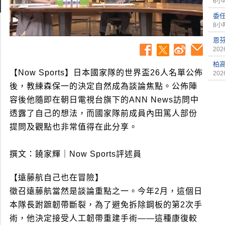
6小
委
8小
恩芬
2026
柏
【Now Sports】日本國家隊的世界盃26人名單公佈
2026
後，教練森保一的決定自然成為談論焦點。公佈陣
容後他隨即在朝日電視台旗下的ANN News訪問中
透露了自己的想法，而國家隊前成員內田篤人部份
提問及觀點也非常值得在此分享。
撰文：饒家輝｜Now Sports評述員
【遠藤航自己也在冒險】
徵召遠藤航當然是談論重點之一。今年2月，這個日
本隊長跗蹠韌帶斷裂，為了避免拆除鋼板的第2次手
術，他決定接受人工韌帶重建手術——這種康復較