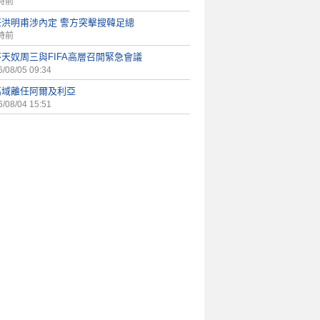
時前
任洪明甫涉內定 警方突擊搜韓足總
時前
天奴周三與FIFA高層召開緊急會議
/08/05 09:34
高域離任阿爾及利亞
/08/04 15:51