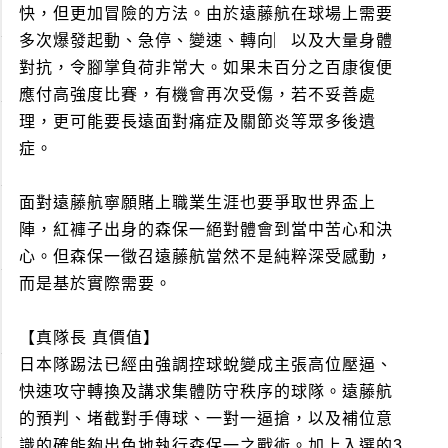
快，但更加冒險的方法。由於遠藤航在球場上需要
多次爆發起動、急停、變速、轉向︳以及大量身體
對抗，令腳掌負荷非常大。如果未百分之百康復便
應付高強度比賽，有機會再次受傷，若不妥善處
理，更可能要長遠面對痛症及關節炎等眾多後遺
症。
面對遠藤航寧願賭上職業生涯也要爭取世界盃上
陣，紅褲子出身的森保一絕對體會到當中苦心和決
心。但森保一徵召遠藤航當然不是純粹深受感動，
而是基於實際需要。
【真隊長 真價值】
日本隊踢法已經由強調控球蛻變成主張高位壓逼、
快速攻守轉換及講求集體防守秩序的球隊。遠藤航
的預判、堵截對手傳球、一對一逼搶，以及補位意
識的確能夠出色地執行森保一之戰術。加上入選的3