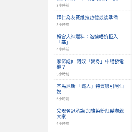
3小時前
拜仁為友賽維拉啟德最後準備
3小時前
轉會大神爆料：洛迪唔抗拒入
「塞」
4小時前
摩佬諗計 阿奴「變身」中場發電
機？
5小時前
基馬尼斯 「鐵人」特質吸引阿仙
奴
6小時前
兌現奪冠承諾 加維染粉紅髮嚇親
大家
6小時前