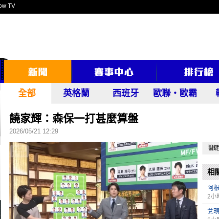
ow TV
全部
英格蘭
西班牙
歐聯‧歐霸
饒家輝：森保一打甚麼算盤
2026/05/21 12:29
關鍵
相
阿根
2小
兌