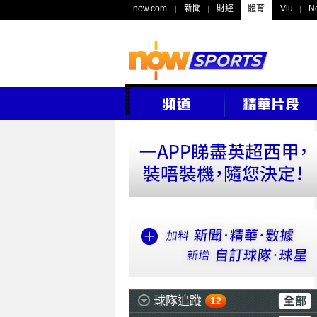
now.com
新聞
財經
體育
Viu
N
球隊追蹤
12