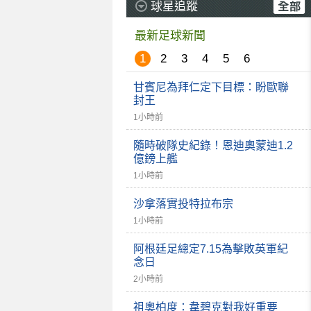
球星追蹤
最新足球新聞
1
2
3
4
5
6
甘賓尼為拜仁定下目標：盼歐聯
封王
1小時前
隨時破隊史紀錄！恩迪奧蒙迪1.2
億鎊上艦
1小時前
沙拿落實投特拉布宗
1小時前
阿根廷足總定7.15為擊敗英軍紀
念日
2小時前
祖奧柏度：韋碧克對我好重要