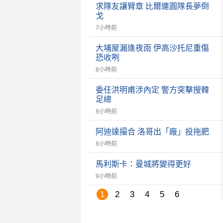
求隊友讓臂章 比爾連圓隊長夢倒
戈
7小時前
大埔屋漏逢夜雨 伊高沙托尼重傷
恐收咧
8小時前
委任洪明甫涉內定 警方突擊搜韓
足總
8小時前
阿迪達撮合 洛哥出「廠」投拖肥
8小時前
馬利斯卡：曼城將變得更好
9小時前
1
2
3
4
5
6