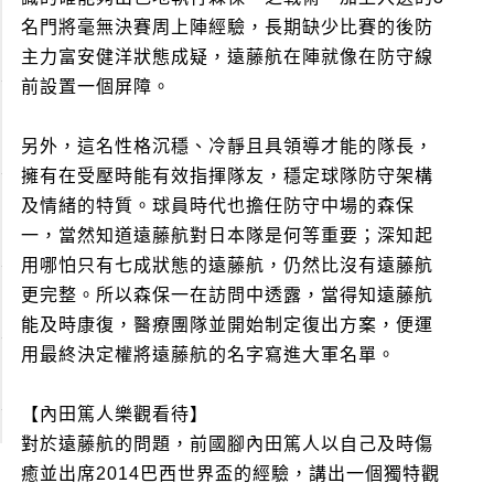
名門將毫無決賽周上陣經驗，長期缺少比賽的後防
主力富安健洋狀態成疑，遠藤航在陣就像在防守線
前設置一個屏障。
另外，這名性格沉穩、冷靜且具領導才能的隊長，
擁有在受壓時能有效指揮隊友，穩定球隊防守架構
及情緒的特質。球員時代也擔任防守中場的森保
一，當然知道遠藤航對日本隊是何等重要；深知起
用哪怕只有七成狀態的遠藤航，仍然比沒有遠藤航
更完整。所以森保一在訪問中透露，當得知遠藤航
能及時康復，醫療團隊並開始制定復出方案，便運
用最終決定權將遠藤航的名字寫進大軍名單。
【內田篤人樂觀看待】
對於遠藤航的問題，前國腳內田篤人以自己及時傷
癒並出席2014巴西世界盃的經驗，講出一個獨特觀