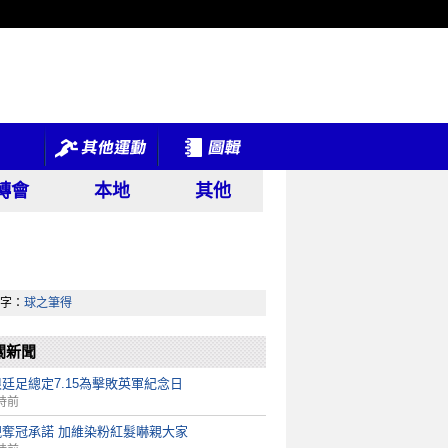
轉會
本地
其他
字：
球之筆得
關新聞
廷足總定7.15為擊敗英軍紀念日
時前
現奪冠承諾 加維染粉紅髮嚇親大家