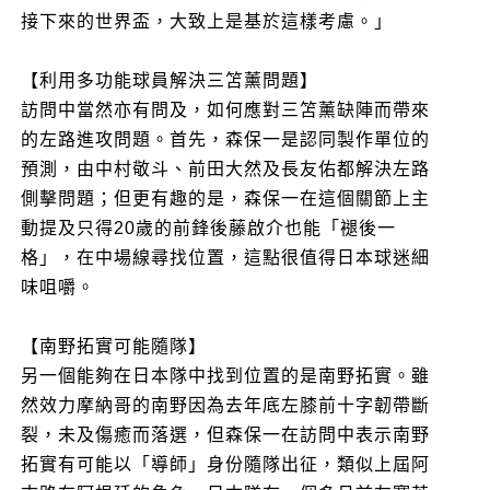
接下來的世界盃，大致上是基於這樣考慮。」
【利用多功能球員解決三笘薰問題】
訪問中當然亦有問及，如何應對三笘薰缺陣而帶來
的左路進攻問題。首先，森保一是認同製作單位的
預測，由中村敬斗、前田大然及長友佑都解決左路
側擊問題；但更有趣的是，森保一在這個關節上主
動提及只得20歲的前鋒後藤啟介也能「褪後一
格」，在中場線尋找位置，這點很值得日本球迷細
味咀嚼。
【南野拓實可能隨隊】
另一個能夠在日本隊中找到位置的是南野拓實。雖
然效力摩納哥的南野因為去年底左膝前十字韌帶斷
裂，未及傷癒而落選，但森保一在訪問中表示南野
拓實有可能以「導師」身份隨隊出征，類似上屆阿