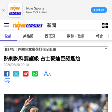
Now Sports
×
OPEN
Now TV Limited
新聞
全部
英格蘭
西班牙
歐聯‧歐霸
轉會
熱刺煞科要護級 占士麥迪臣認尷尬
2026/05/20 20:10