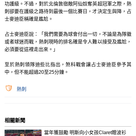
功護級。不過，對於北倫敦宿敵阿仙奴奪英超冠軍之際，熱
刺卻要在護級之路待到最後一個比賽日，才決定生與降，占
士麥迪臣稱確是尷尬。
占士麥迪臣說：「我們需要為球會付出一切，不論是為隊徽
或者球迷而戰，熱刺現時的排名確是令人難以接受及尷尬，
必須要從這裡走出來。」
至於熱刺領隊迪些比指出，煞科戰會讓占士麥迪臣參予其
中，但不能超過20至25分鐘。
熱刺
相關新聞
當年獲鼓勵 明斯向小女孩Claret贈波衫