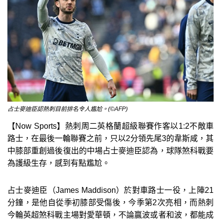
占士麥迪臣認熱刺目前排名令人尷尬。(©AFP)
【Now Sports】熱刺周二英格蘭超級聯賽作客以1:2不敵車
路士，在最後一輪聯賽之前，只以2分領先尾3的韋斯咸，其
中膝部重創過後復出的中場占士麥迪臣認為，球隊煞科戰要
為護級生存，感到有點尷尬。
占士麥迪臣（James Maddison）於對車路士一役，上陣21
分鐘，是他自從季初膝部受傷後，今季第2次亮相，而熱刺
今輪英超煞科戰主場對愛華頓，不論贏波或者和波，都能成