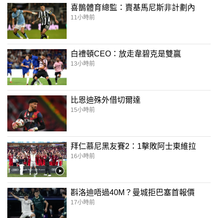
喜鵲體育總監：賣基馬尼斯非計劃內
11小時前
白禮頓CEO：放走韋碧克是雙贏
13小時前
比恩迪殊外借切爾達
15小時前
拜仁慕尼黑友賽2：1擊敗阿士東維拉
16小時前
斟洛迪唔過40M？曼城拒巴塞首報價
17小時前