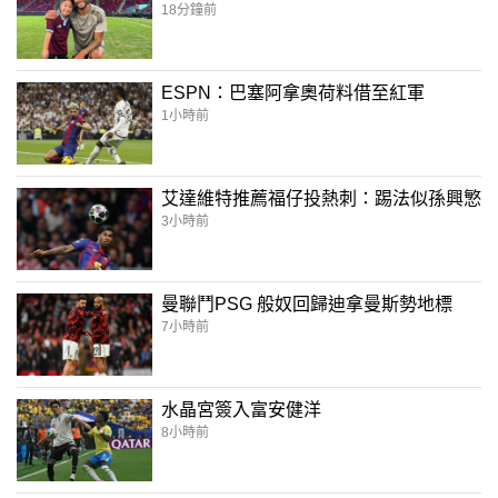
18分鐘前
ESPN：巴塞阿拿奧荷料借至紅軍
1小時前
艾達維特推薦福仔投熱刺：踢法似孫興慜
3小時前
曼聯鬥PSG 般奴回歸迪拿曼斯勢地標
7小時前
水晶宮簽入富安健洋
8小時前