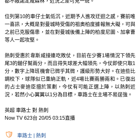
都不敵諾定咸森林，近況之差可見一斑。
位列第10的車仔士氣低沉，近期予人進攻迂迴之感，賽前唯
一喜訊，大概是對曼城時受傷的祖奧柏度據報無大礙，可與
之前已克服傷患，並在對曼城後備上陣的柏度尼圖、加拿曹
等人一起攻堅。
熱刺受惠於韋斯咸接連吃敗仗，目前在少賽1場情況下領先
尾3的鎚仔幫兩分，而且得失球差大幅領先，今仗即使只取1
分，數字上降班機會已微乎其微，護級形勢大好。在迪些比
調校下，球隊似已重納正軌，近4場比賽兩勝兩和。已復出
的占士麥迪臣擅於策劃，今仗有可能正選上陣，以熱刺近
況，若然小心翼翼以1分為目標，車路士在主場不易逞強。
英超 車路士 對 熱刺
Now TV 623台 20/05 03:15直播
車路士
|
熱刺