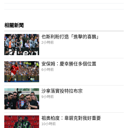
相關新聞
也斯利盼打造「進擊的喜鵲」
2小時前
安保姆：慶幸勝任多個位置
6小時前
沙拿落實投特拉布宗
9小時前
祖奧柏度：韋碧克對我好重要
10小時前