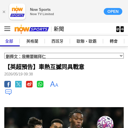
Now Sports
×
OPEN
Now TV Limited
新聞
全部
英格蘭
西班牙
歐聯‧歐霸
轉會
【英超預告】車熱互撼同具戰意
2026/05/19 09:38