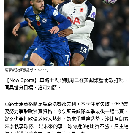
兩軍都沒保留搶分。(©AFP)
【Now Sports】車路士與熱刺周二在英超爆發倫敦打吡，
同具搶分目標，誰可如願？
車路士連英格蘭足總盃決賽都失利，本季注定失敗，但仍需
要努力爭取歐洲賽資格，今仗既是該隊本季最後一場比賽，
好歹也要打敗倫敦敵人熱刺，為來季重整造勢。沙比阿朗素
來季執掌球隊，是未來的事，球隊近3場比賽不勝，連主場