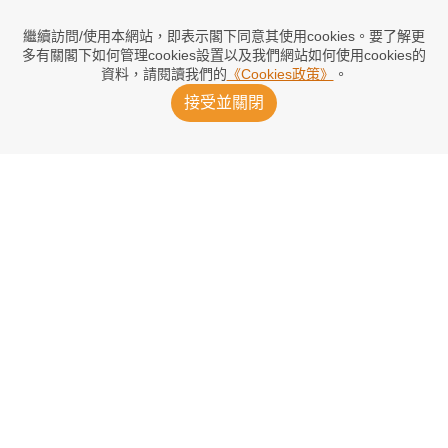
盡用25人練「兵」 阿迪達：落敗激發求
勝意欲
繼續訪問/使用本網站，即表示閣下同意其使用cookies。要了解更
21小時前
多有關閣下如何管理cookies設置以及我們網站如何使用cookies的
資料，請閱讀我們的
《Cookies政策》
。
接受並關閉
梅迪歷啟德復出 沙比：全隊都很感動
23小時前