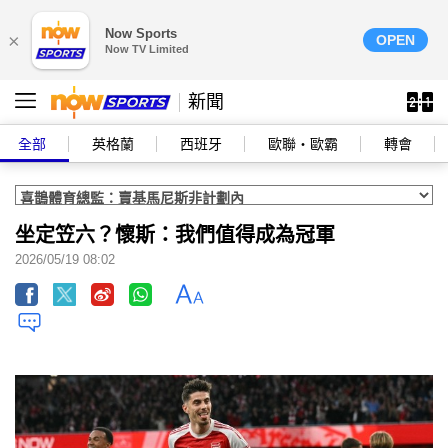
Now Sports
×
OPEN
Now TV Limited
新聞
全部
英格蘭
西班牙
歐聯‧歐霸
轉會
坐定笠六？懷斯：我們值得成為冠軍
2026/05/19 08:02