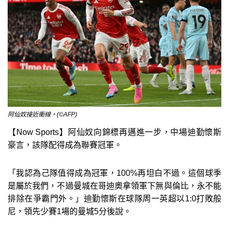
阿仙奴接近衝線。(©AFP)
【Now Sports】阿仙奴向錦標再邁進一步，中場迪勤懷斯
豪言，該隊配得成為聯賽冠軍。
「我認為己隊值得成為冠軍，100%再坦白不過。這個球季
是屬於我們，不過曼城在哥迪奧拿領軍下無與倫比，永不能
排除在爭霸門外。」迪勤懷斯在球隊周一英超以1:0打敗般
尼，領先少賽1場的曼城5分後說。