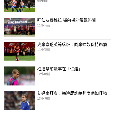
9小時前
拜仁友賽維拉 場內場外氣氛熱鬧
11小時前
史摩寧返英等落班：同摩連奴保持聯繫
11小時前
柏連拿前途事在「仁維」
12小時前
艾達拿拜奧：梅迪歷訓練強度猶如怪物
13小時前