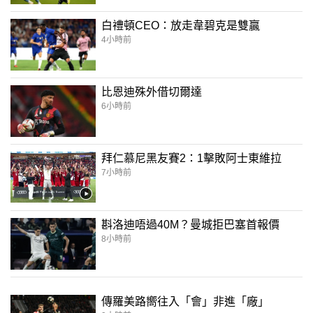
白禮頓CEO：放走韋碧克是雙贏
4小時前
比恩迪殊外借切爾達
6小時前
拜仁慕尼黑友賽2：1擊敗阿士東維拉
7小時前
斟洛迪唔過40M？曼城拒巴塞首報價
8小時前
傳羅美路嚮往入「會」非進「廠」