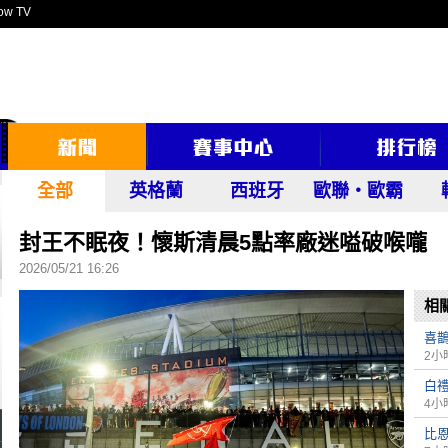
ow TV
全部
英格蘭
西班牙
歐聯‧歐霸
封王不眠夜！懷斯清晨5點率廠迷嗌破喉嚨
2026/05/21 16:26
相
喜
2小
白
4小
比