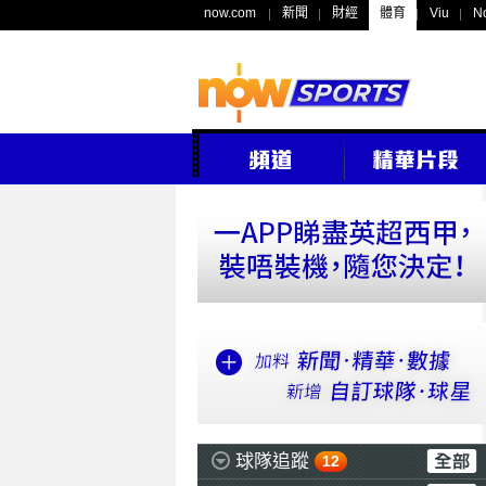
now.com
新聞
財經
體育
Viu
N
球隊追蹤
12