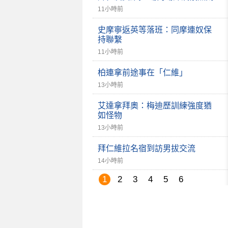
11小時前
史摩寧返英等落班：同摩連奴保
持聯繫
11小時前
柏連拿前途事在「仁維」
13小時前
艾達拿拜奧：梅迪歷訓練強度猶
如怪物
13小時前
拜仁維拉名宿到訪男拔交流
14小時前
1
2
3
4
5
6