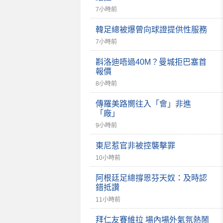
7小時前
韓足總被爆曾向球證提供性服務
7小時前
斟洛迪唔過40M？曼城拒巴塞首
報價
8小時前
傳羅美路嚮往入「會」非進
「廠」
9小時前
東尼惹官非被控襲擊罪
10小時前
阿根廷足總撐恩芬天奴：及時認
錯抵讚
11小時前
拜仁友賽維拉 場內場外氣氛熱鬧