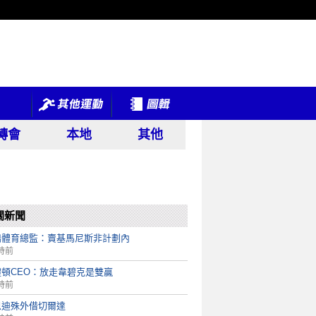
轉會
本地
其他
關新聞
鵲體育總監：賣基馬尼斯非計劃內
時前
禮頓CEO：放走韋碧克是雙贏
時前
恩迪殊外借切爾達