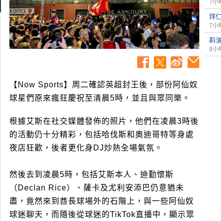
7小
拜
7小
斟
8小
【Now Sports】周二確認英超封王後，部份阿仙奴
球星們原來瘋狂慶祝至清晨5時，並且與眾同樂。
根據艾斯在社交媒體發佈的照片，他們在凌晨3時後
的活動仍十分精彩，包括哈伐斯和奧迪哥特等身處
夜店狂歡，後者更化身DJ炒熱全場氣氛。
然後去到凌晨5時，包括艾斯本人、迪勤懷斯
（Declan Rice）、薩卡及尤利安添巴仍意猶未
盡，竟然來到酋長球場外的石階上，與一些阿仙奴
球迷聊天，而隨後從球迷的TikTok直播中，顯示眾