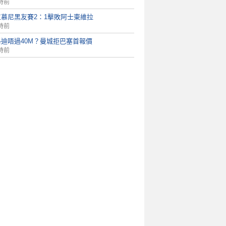
時前
仁慕尼黑友賽2：1擊敗阿士東維拉
時前
洛迪唔過40M？曼城拒巴塞首報價
時前