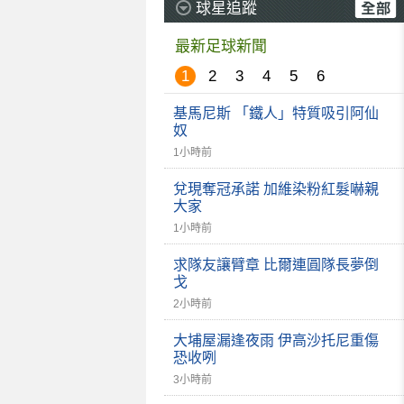
球星追蹤
最新足球新聞
1
2
3
4
5
6
基馬尼斯 「鐵人」特質吸引阿仙
奴
1小時前
兌現奪冠承諾 加維染粉紅髮嚇親
大家
1小時前
求隊友讓臂章 比爾連圓隊長夢倒
戈
2小時前
大埔屋漏逢夜雨 伊高沙托尼重傷
恐收咧
3小時前