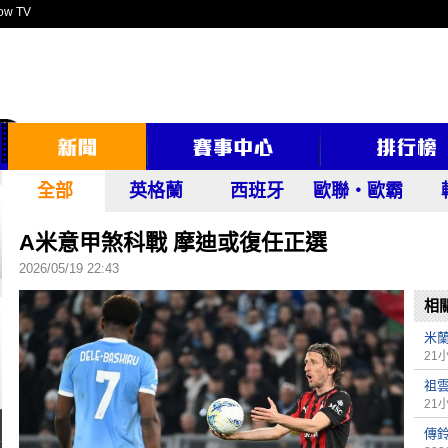
ow TV
全部
英格蘭
西班牙
歐聯‧歐霸
A米意甲煞科戰 摩迪或復任正選
2026/05/19 22:43
相
米
21
祖
21
傳