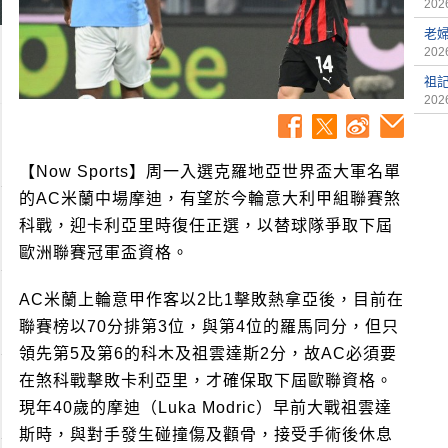
2026
老
2026
祖
2026
【Now Sports】周一入選克羅地亞世界盃大軍名單
的AC米蘭中場摩迪，有望於今輪意大利甲組聯賽煞
科戰，迎卡利亞里時復任正選，以替球隊爭取下屆
歐洲聯賽冠軍盃資格。
AC米蘭上輪意甲作客以2比1擊敗熱拿亞後，目前在
聯賽榜以70分排第3位，與第4位的羅馬同分，但只
領先第5及第6的科木及祖雲達斯2分，故AC必須要
在煞科戰擊敗卡利亞里，才確保取下屆歐聯資格。
現年40歲的摩迪（Luka Modric）早前大戰祖雲達
斯時，與對手發生碰撞傷及顴骨，接受手術後休息