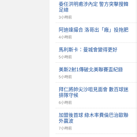
委任洪明甫涉內定 警方突擊搜韓
足總
3小時前
阿迪達撮合 洛哥出「廠」投拖肥
4小時前
馬利斯卡：曼城會變得更好
5小時前
美斯2射1傳破北美聯賽盃紀錄
5小時前
拜仁將帥尖沙咀見面會 數百球迷
排隊守候
6小時前
加盟後首球 綠木率費倫巴治歐聯
外贏波
7小時前