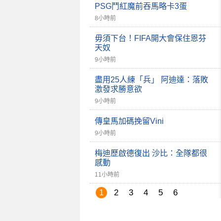
PSG鬥紅魔前吞馬略卡3蛋
8小時前
毋須下台！FIFA開大會保住恩芬
天奴
9小時前
盡用25人練「兵」 阿迪達：落敗
激發求勝意欲
9小時前
傳皇馬加碼挽留Vini
9小時前
梅迪歷啟德復出 沙比：全隊都很
感動
11小時前
1
2
3
4
5
6