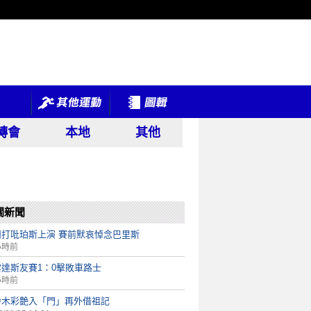
轉會
本地
其他
關新聞
蘭打吡珀斯上演 賽前默哀悼念巴里斯
小時前
雲達斯友賽1：0擊敗車路士
小時前
鈴木彩艶入「門」再外借祖記