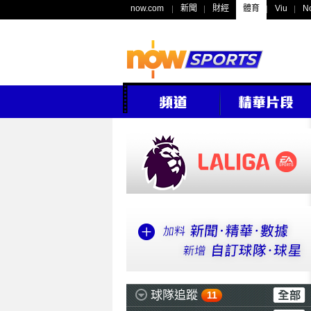
now.com
新聞
財經
體育
Viu
N
球隊追蹤
11