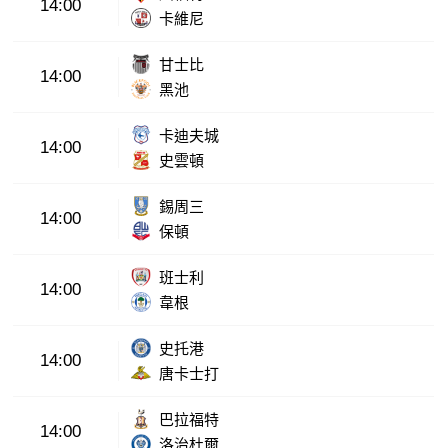
14:00
卡維尼
甘士比
14:00
黑池
卡迪夫城
14:00
史雲頓
錫周三
14:00
保頓
班士利
14:00
韋根
史托港
14:00
唐卡士打
巴拉福特
14:00
洛治杜爾