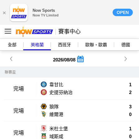
Now Sports
×
OPEN
Now TV Limited
賽事中心
全部
英格蘭
西班牙
歐聯‧歐霸
德國
2026/08/08
聯賽盃
韋甘比
1
完場
史提芬納治
2
狼隊
3
完場
維爾港
0
米杜士堡
1
完場
域斯咸
0