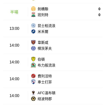
劍橋聯
0
半場
班列特
0
昆士柏流浪
13:00
米禾爾
韋斯咸
14:00
樸茨茅夫
伯頓
14:00
布力般流浪
費列活特
14:00
車士打菲
AFC溫布頓
14:00
紐波特郡