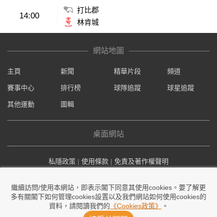
打比郡
14:00
林肯城
網站地圖
主頁
新聞
精華片段
頻道
賽事中心
排行榜
球隊追蹤
球星追蹤
其他運動
圖輯
桌面網站
私隱政策
|
使用條款
|
免責及著作權聲明
© Now TV Limited 2011-2026 著作權所有
繼續訪問/使用本網站，即表示閣下同意其使用cookies。要了解更
所有資料及訊息僅作為參考之用
多有關閣下如何管理cookies設置以及我們網站如何使用cookies的
賽程及賽果以賽會最後公布為準
資料，請閱讀我們的
《Cookies政策》
。