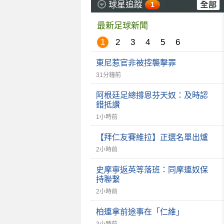
球星追蹤
1
最新足球新聞
1
2
3
4
5
6
東尼惹官非被控襲擊罪
31分鐘前
阿根廷足總撐恩芬天奴：及時認
錯抵讚
1小時前
【拜仁友賽維拉】正選名單出爐
2小時前
史摩寧返英等落班：同摩連奴保
持聯繫
2小時前
柏連拿前途事在「仁維」