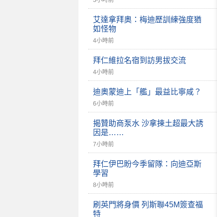
3小時前
艾達拿拜奧：梅迪歷訓練強度猶
如怪物
4小時前
拜仁維拉名宿到訪男拔交流
4小時前
迪奧蒙迪上「艦」最益比寧咸？
6小時前
揭贊助商泵水 沙拿揀土超最大誘
因是……
7小時前
拜仁伊巴盼今季留隊：向迪亞斯
學習
8小時前
刷英門將身價 列斯聯45M簽查福
特