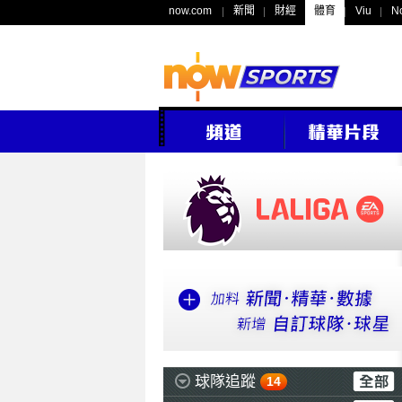
now.com
新聞
財經
體育
Viu
N
球隊追蹤
14