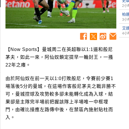
史
2小
柏
3小
艾
4小
【Now Sports】曼城周二在英超聯以1:1逼和般尼
茅夫，如此一來，阿仙奴鎖定提早一輪封王，一搔
22年之癢。
由於阿仙奴在前一天以1:0打敗般尼，令賽前少賽1
場落後5分的曼城，在這場作客般尼茅夫之戰非勝不
可，曼城控球及攻勢較多卻未能轉化成為入球，結
果卻是主隊完半場前把握該隊上半場唯一中框埋
門，由確比接應左路傳中後，在禁區內施射貼柱而
入。