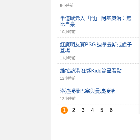
9小時前
半億歐元入「門」 阿基奧治：無
比自豪
10小時前
紅魔明友賽PSG 迪拿曼斯或處子
登場
11小時前
維拉訪港 狂迷Kidd論盡看點
12小時前
洛迪授權巴塞與曼城接洽
12小時前
1
2
3
4
5
6