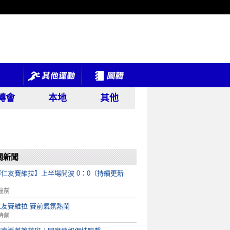
轉會
本地
其他
關新聞
拜仁友賽維拉】上半場開波 0：0（持續更新
）
鐘前
仁友賽維拉 賽前氣氛熱鬧
時前