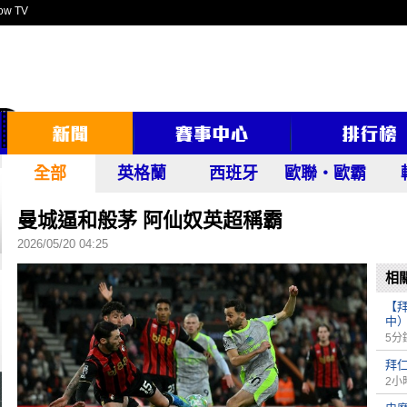
ow TV
全部
英格蘭
西班牙
歐聯‧歐霸
曼城逼和般茅 阿仙奴英超稱霸
2026/05/20 04:25
相
【
中
5分
拜
2小