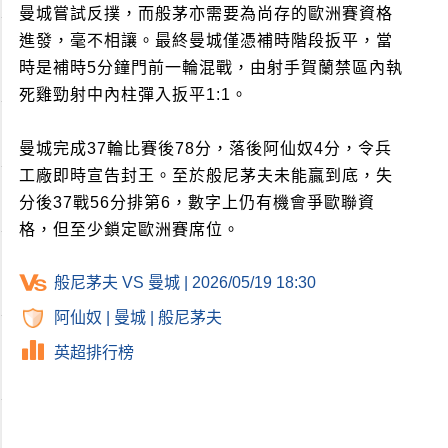
曼城嘗試反撲，而般茅亦需要為尚存的歐洲賽資格
進發，毫不相讓。最終曼城僅憑補時階段扳平，當
時是補時5分鐘門前一輪混戰，由射手賀蘭禁區內執
死雞勁射中內柱彈入扳平1:1。
曼城完成37輪比賽後78分，落後阿仙奴4分，令兵
工廠即時宣告封王。至於般尼茅夫未能贏到底，失
分後37戰56分排第6，數字上仍有機會爭歐聯資
格，但至少鎖定歐洲賽席位。
般尼茅夫 VS 曼城 | 2026/05/19 18:30
阿仙奴
|
曼城
|
般尼茅夫
英超排行榜