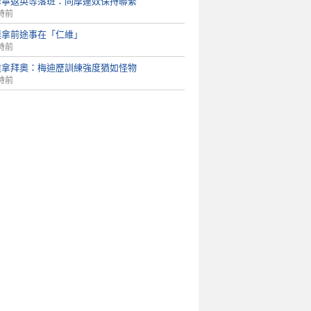
摩寧返英等落班：同摩連奴保持聯繫
時前
連拿前途事在「仁維」
時前
達拿拜奧：梅迪歷訓練強度猶如怪物
時前