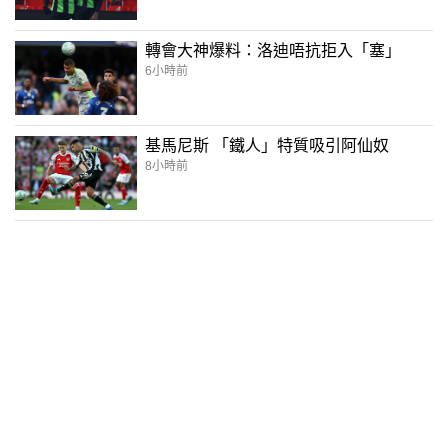
轉會大神爆料：洛迪唔抗拒入「塞」
6小時前
基馬尼斯 「鐵人」特質吸引阿仙奴
8小時前