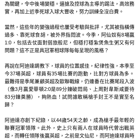
為關鍵，令中後場變穩。逼搶及控球為主導的踢法，高效務
實，再加上近季死球入球大豐收，努力訓練全沒白費。
當然，這些年的變強過程也屢受考驗與批評，尤其被指橫傳
過多、靠死球食胡，被外界指悶波。今季，阿仙奴有8場贏
1:0，包括去仗面對弱旅般尼，但穩打穩紮煲魚生粥又有何
問題？這不正是具冠軍相球隊每每呈現的風格？
再說在阿迪達調教下，球員的位置感佳，紀律性強，本季至
今37場英超，球員有35場比賽的跑動，比對方球員為多。
最難得是季尾兼顧英超及歐聯戰線，仍連番在比賽尾段入波
（像3月贏愛華頓2:0是89分鐘破悶局、上周對韋斯咸要待
83分鐘奠勝），夠熱血！試問誰敢稱槍手封王不是實至名
歸？
阿迪達亦創下紀錄，以44歲54天之齡，成為槍手最年輕的
聯賽冠軍領隊。此外，史上只有兩人在球員時代曾出戰英
超，而轉任領隊後贏英超，之前是文仙尼，而阿迪達球員時