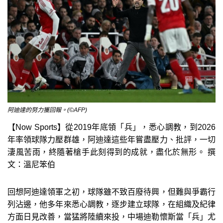
阿迪達的努力獲回報。(©AFP)
【Now Sports】從2019年底領「兵」，悉心調教，到2026
年率領球隊力壓群雄，阿迪達這些年嘗盡壓力、批評，一切
淒風苦雨，終隨著槍手此刻得到的成就，盡化於無形。 撰
文：溫尼笨伯
回想阿迪達領軍之初，球隊雖不致百廢待興，但難與爭霸行
列沾邊，他多年來悉心調教，逐步建立球隊，在組織及紀律
方面日見改善，當猛將陸續來投，中場迪勒懷斯當「兵」尤