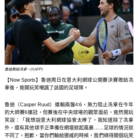
魯迪敗給冼拿。(©AFP)
【Now Sports】魯迪周日在意大利網球公開賽決賽敗給冼
拿後，竟開玩笑嘲諷了該國的足球隊。
魯迪（Casper Ruud）連輸兩盤4:6，無力阻止冼拿在今年
的大師賽6連冠，但賽後在中央球場的觀眾面前，竟然開玩
笑說：「我想說意大利網球協會太棒了，我知道除了冼拿
外，還有其他球手正準備在網壇掀起風暴……足球的情況就
不同了，抱歉，當你們輸給挪威的時候，我們總得開個玩笑