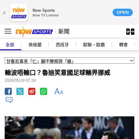
Now Sports
×
OPEN
Now TV Limited
新聞
全部
英格蘭
西班牙
歐聯‧歐霸
轉會
輸波唔輸口？魯迪笑意國足球輸畀挪威
2026/05/19 07:24