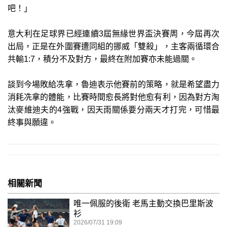
吧！」
意大利在足球界已經連續3屆無緣世界盃決賽周，今屆再次
出局，正是在外圍賽遭同組的挪威「雙殺」，主客兩循環合
共輸1:7，積分不及對方，最終在附加賽亦未能過關。
談到今場敗給冼拿，魯迪表示他賽前的策略，就是希望盡力
消耗冼拿的體能，比賽時間愈長將對他愈有利，因為對方淘
汰麥維迪夫的4強戰，因天雨關係要分兩天才打完，可惜最
終事與願違。
相關新聞
唯一佩服的後衛 老馬主動交換巴里斯波
衫
2026/07/31 19:09