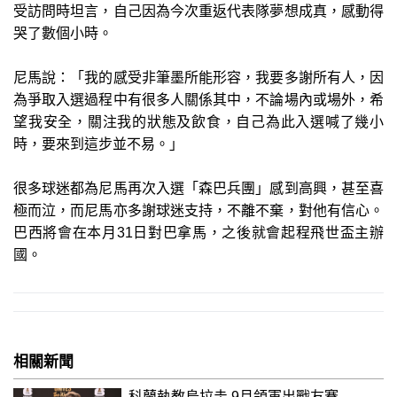
受訪問時坦言，自己因為今次重返代表隊夢想成真，感動得
哭了數個小時。
尼馬說：「我的感受非筆墨所能形容，我要多謝所有人，因
為爭取入選過程中有很多人關係其中，不論場內或場外，希
望我安全，關注我的狀態及飲食，自己為此入選喊了幾小
時，要來到這步並不易。」
很多球迷都為尼馬再次入選「森巴兵團」感到高興，甚至喜
極而泣，而尼馬亦多謝球迷支持，不離不棄，對他有信心。
巴西將會在本月31日對巴拿馬，之後就會起程飛世盃主辦
國。
相關新聞
科蘭執教烏拉圭 9月領軍出戰友賽