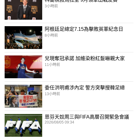
3小時前
阿根廷足總定7.15為擊敗英軍紀念日
8小時前
兌現奪冠承諾 加維染粉紅髮嚇親大家
11小時前
委任洪明甫涉內定 警方突擊搜韓足總
13小時前
恩芬天奴周三與FIFA高層召開緊急會議
2026/08/05 09:34