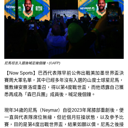
尼馬坦言入選後喊足幾個鐘。(©AFP)
【Now Sports】巴西代表隊早前公佈出戰美加墨世界盃決
賽周大軍名單，其中已經多年沒有入選的山度士球星尼馬，
獲教練安察洛堤重召，得以第4度戰世盃，而他透露自己獲
悉再成為「森巴兵團」成員後，喊足幾個鐘。
現年34歲的尼馬（Neymar）自從2023年尾膝部重創後，便
一直與代表隊席位無緣，但近個月狂操狀態，以及參予比
賽，目的是第4度出戰世界盃，結果如願以償。尼馬之後接