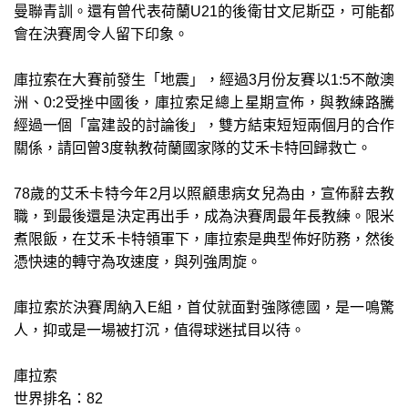
曼聯青訓。還有曾代表荷蘭U21的後衛甘文尼斯亞，可能都
會在決賽周令人留下印象。
庫拉索在大賽前發生「地震」，經過3月份友賽以1:5不敵澳
洲、0:2受挫中國後，庫拉索足總上星期宣佈，與教練路騰
經過一個「富建設的討論後」，雙方結束短短兩個月的合作
關係，請回曾3度執教荷蘭國家隊的艾禾卡特回歸救亡。
78歲的艾禾卡特今年2月以照顧患病女兒為由，宣佈辭去教
職，到最後還是決定再出手，成為決賽周最年長教練。限米
煮限飯，在艾禾卡特領軍下，庫拉索是典型佈好防務，然後
憑快速的轉守為攻速度，與列強周旋。
庫拉索於決賽周納入E組，首仗就面對強隊德國，是一鳴驚
人，抑或是一場被打沉，值得球迷拭目以待。
庫拉索
世界排名：82