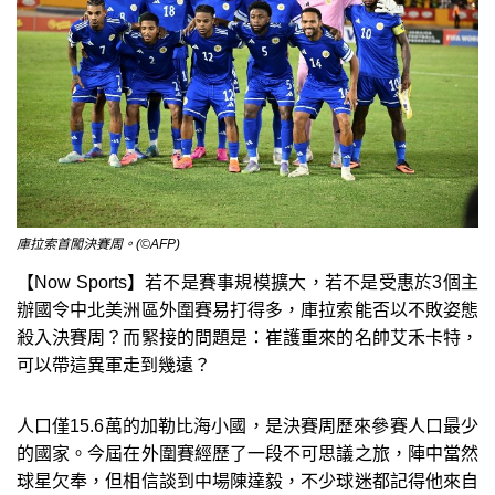
庫拉索首闖決賽周。(©AFP)
【Now Sports】若不是賽事規模擴大，若不是受惠於3個主
辦國令中北美洲區外圍賽易打得多，庫拉索能否以不敗姿態
殺入決賽周？而緊接的問題是：崔護重來的名帥艾禾卡特，
可以帶這異軍走到幾遠？
人口僅15.6萬的加勒比海小國，是決賽周歷來參賽人口最少
的國家。今屆在外圍賽經歷了一段不可思議之旅，陣中當然
球星欠奉，但相信談到中場陳達毅，不少球迷都記得他來自