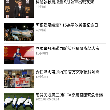
科蘭執教烏拉圭 9月領軍出戰友賽
2小時前
阿根廷足總定7.15為擊敗英軍紀念日
7小時前
兌現奪冠承諾 加維染粉紅髮嚇親大家
11小時前
委任洪明甫涉內定 警方突擊搜韓足總
12小時前
恩芬天奴周三與FIFA高層召開緊急會議
2026/08/05 09:34