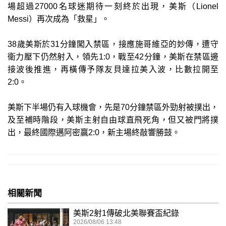
場超過27000名球迷期待一刻終於出現，美斯（Lionel
Messi）再次成為「救星」。
38歲美斯於31分鐘闖入禁區，接應施哥維亞的妙傳，遭守
衛力壓下仍然射入，領先1:0，戰至42分鐘，美斯在禁區邊
接波後推進，再橫傳予隊友貝達拉美入波，比數拉開至
2:0。
美斯下半場仍有入球機會，先是70分鐘禁區外勁射被撲出，
及至補時階段，美斯主射自由球直飛死角，但又被門將撲
出，最終國際邁阿密贏2:0，新主場終敲響勝鼓。
相關新聞
美斯2射1傳破北美聯賽盃紀錄
2026/08/06 13:48