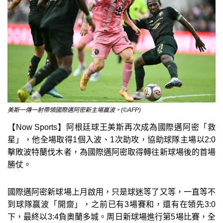
美斯一傳一射帶領國際邁阿密新主場贏波。(©AFP)
【Now Sports】阿根廷球王美斯再次成為國際邁阿密「救
星」，他全場取得1個入波、1次助攻，協助球隊主場以2:0
擊敗波特蘭伐木者，為國際邁阿密取得轉往新球場後的首場
勝仗。
國際邁阿密新球場上月啟用，只是球迷等了又等，一直等不
到球隊贏波「開齋」，之前已有3場賽和，還有在領先3:0
下，最終以3:4負奧蘭多城。周日新球場進行第5場比賽，全