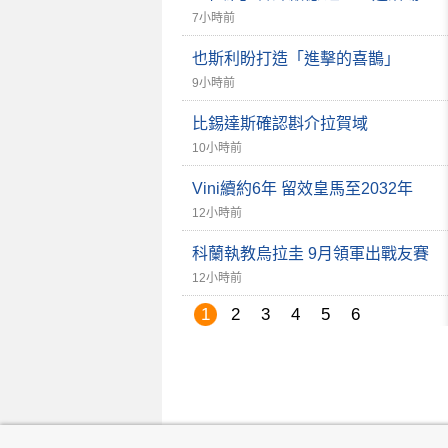
7小時前
也斯利盼打造「進擊的喜鵲」
9小時前
比錫達斯確認斟介拉賀域
10小時前
Vini續約6年 留效皇馬至2032年
12小時前
科蘭執教烏拉圭 9月領軍出戰友賽
12小時前
1
2
3
4
5
6