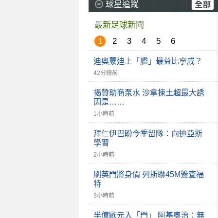
球星追蹤
最新足球新聞
1
2
3
4
5
6
迪奧蒙迪上「艦」最益比寧咸？
42分鐘前
揭贊助商泵水 沙拿揀土超最大誘
因是……
1小時前
拜仁伊巴盼今季留隊：向迪亞斯
學習
2小時前
刷英門將身價 列斯聯45M簽查福
特
3小時前
半億歐元入「門」 阿基奧治：無