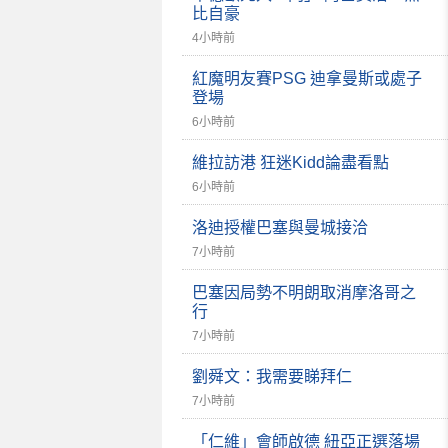
比自豪
4小時前
紅魔明友賽PSG 迪拿曼斯或處子
登場
6小時前
維拉訪港 狂迷Kidd論盡看點
6小時前
洛迪授權巴塞與曼城接洽
7小時前
巴塞因局勢不明朗取消摩洛哥之
行
7小時前
劉舜文：我需要睇拜仁
7小時前
「仁維」會師啟德 紐亞正選落場