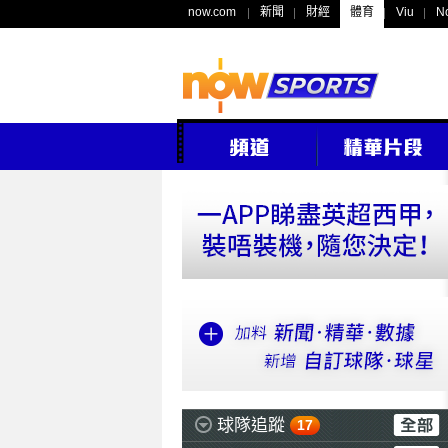
now.com
新聞
財經
體育
Viu
N
球隊追蹤
17