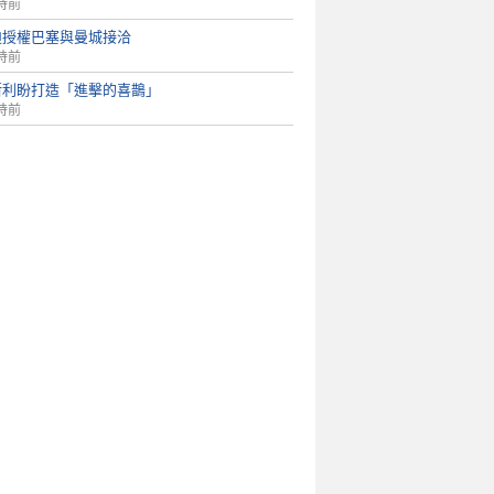
時前
迪授權巴塞與曼城接洽
時前
斯利盼打造「進擊的喜鵲」
時前