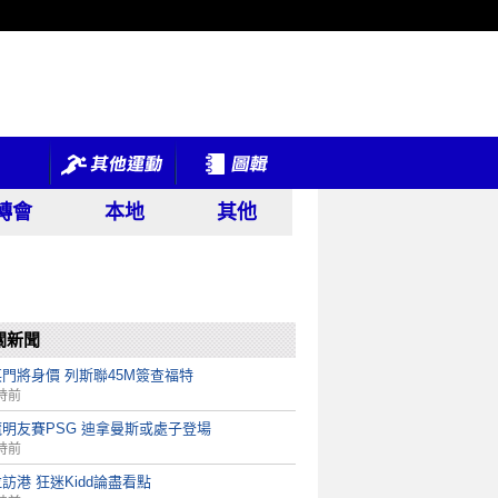
轉會
本地
其他
關新聞
門將身價 列斯聯45M簽查福特
時前
明友賽PSG 迪拿曼斯或處子登場
時前
訪港 狂迷Kidd論盡看點