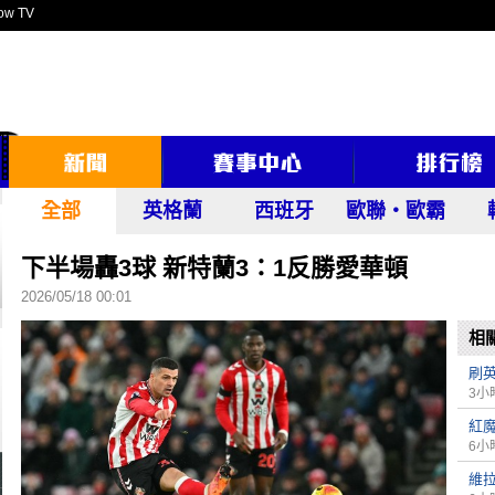
ow TV
全部
英格蘭
西班牙
歐聯‧歐霸
下半場轟3球 新特蘭3：1反勝愛華頓
2026/05/18 00:01
相
刷英
3小
紅魔
6小
維拉