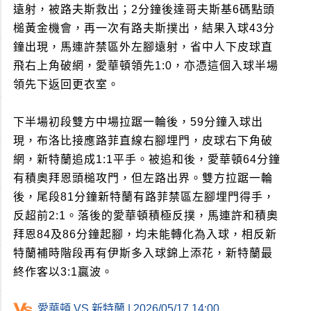
遠射，被路夫斯救出；2分鐘後達哥夫斯基6碼點頭
槌黃金機會，再一次有路夫斯撲出，結果入球43分
鐘出現，馬連許禁區外左腳遠射，省中人下皮球直
飛右上角破網，愛華頓領先1:0，亦憑這個入球半場
領先下返回更衣室。
下半場初段雙方中場拉踞一輪後，59分鐘入球出
現，布洛比接應路菲直線右腳埋門，皮球右下角破
網，新特蘭追成1:1平手。被追和後，愛華頓64分鐘
有積奧拜恩頭槌攻門，但左路出界。雙方拉踞一輪
後，尾段81分鐘新特蘭有路菲禁區左腳埋門得手，
反超前2:1。落後的愛華頓積極反撲，馬連許和積奧
拜恩84及86分鐘起腳，均未能轉化為入球，相反新
特蘭補時階段再有伊斯多入球錦上添花，新特蘭最
終作客以3:1贏波。
愛華頓 VS 新特蘭 | 2026/05/17 14:00