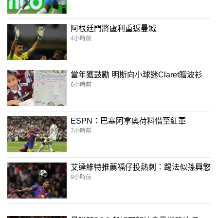
阿根廷門將盧利重返曼城
4小時前
當年獲鼓勵 明斯向小球迷Claret贈波衫
6小時前
ESPN：巴塞阿拿奧荷料借至紅軍
7小時前
艾達維特推薦福仔投熱刺：踢法似孫興慜
9小時前