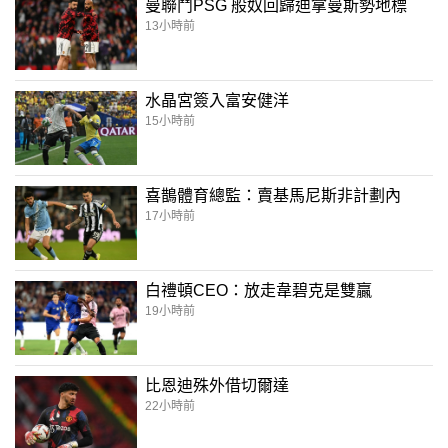
曼聯鬥PSG 般奴回歸迪拿曼斯勢地標
13小時前
水晶宮簽入富安健洋
15小時前
喜鵲體育總監：賣基馬尼斯非計劃內
17小時前
白禮頓CEO：放走韋碧克是雙贏
19小時前
比恩迪殊外借切爾達
22小時前