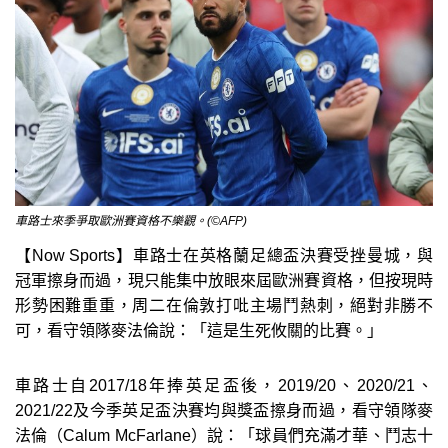
車路士來季爭取歐洲賽資格不樂觀。(©AFP)
【Now Sports】車路士在英格蘭足總盃決賽受挫曼城，與
冠軍擦身而過，現只能集中放眼來屆歐洲賽資格，但按現時
形勢困難重重，周二在倫敦打吡主場鬥熱刺，絕對非勝不
可，看守領隊麥法倫說：「這是生死攸關的比賽。」
車路士自2017/18年捧英足盃後，2019/20、2020/21、
2021/22及今季英足盃決賽均與獎盃擦身而過，看守領隊麥
法倫（Calum McFarlane）說：「球員們充滿才華、鬥志十