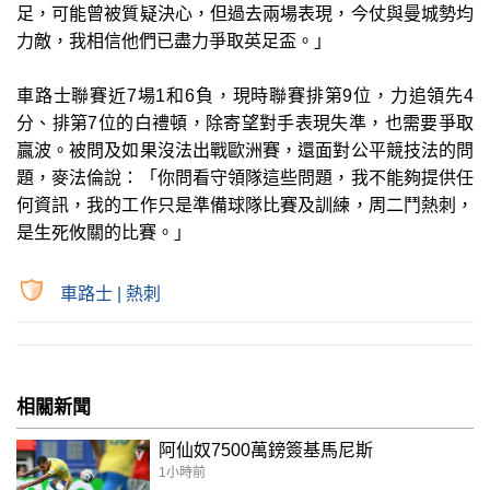
足，可能曾被質疑決心，但過去兩場表現，今仗與曼城勢均
力敵，我相信他們已盡力爭取英足盃。」
車路士聯賽近7場1和6負，現時聯賽排第9位，力追領先4
分、排第7位的白禮頓，除寄望對手表現失準，也需要爭取
贏波。被問及如果沒法出戰歐洲賽，還面對公平競技法的問
題，麥法倫說：「你問看守領隊這些問題，我不能夠提供任
何資訊，我的工作只是準備球隊比賽及訓練，周二鬥熱刺，
是生死攸關的比賽。」
車路士
|
熱刺
相關新聞
阿仙奴7500萬鎊簽基馬尼斯
1小時前