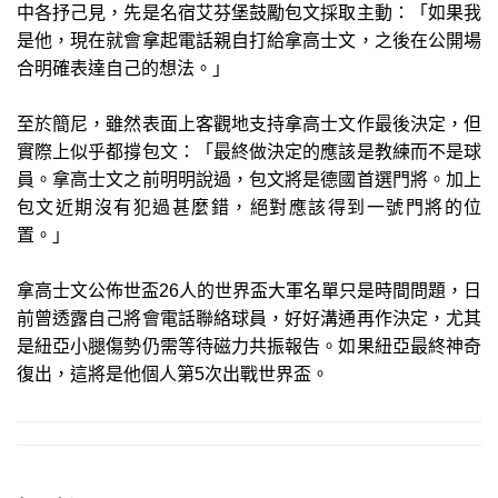
中各抒己見，先是名宿艾芬堡鼓勵包文採取主動：「如果我
是他，現在就會拿起電話親自打給拿高士文，之後在公開場
合明確表達自己的想法。」
至於簡尼，雖然表面上客觀地支持拿高士文作最後決定，但
實際上似乎都撐包文：「最終做決定的應該是教練而不是球
員。拿高士文之前明明說過，包文將是德國首選門將。加上
包文近期沒有犯過甚麼錯，絕對應該得到一號門將的位
置。」
拿高士文公佈世盃26人的世界盃大軍名單只是時間問題，日
前曾透露自己將會電話聯絡球員，好好溝通再作決定，尤其
是紐亞小腿傷勢仍需等待磁力共振報告。如果紐亞最終神奇
復出，這將是他個人第5次出戰世界盃。