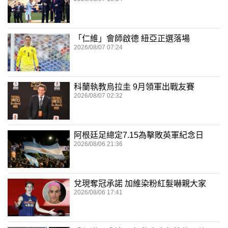
「仁維」會師啟德 紐亞正選落場
2026/08/07 07:24
科蘭執教烏拉圭 9月領軍出戰友賽
2026/08/07 02:32
阿根廷足總定7.15為擊敗英軍紀念日
2026/08/06 21:36
兌現奪冠承諾 加維染粉紅髮嚇親大家
2026/08/06 17:41