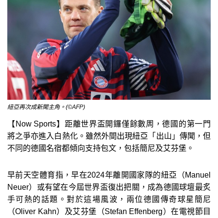
紐亞再次成新聞主角。(©AFP)
【Now Sports】距離世界盃開鑼僅餘數周，德國的第一門
將之爭亦進入白熱化。雖然外間出現紐亞「出山」傳聞，但
不同的德國名宿都傾向支持包文，包括簡尼及艾芬堡。
早前天空體育指，早在2024年離開國家隊的紐亞（Manuel
Neuer）或有望在今屆世界盃復出把關，成為德國球壇最炙
手可熱的話題。對於這場風波，兩位德國傳奇球星簡尼
（Oliver Kahn）及艾芬堡（Stefan Effenberg）在電視節目