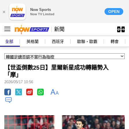
Now Sports
×
OPEN
Now TV Limited
新聞
全部
英格蘭
西班牙
歐聯‧歐霸
轉會
【世盃倒數25日】里爾新星成功轉籍勢入
「摩」
2026/05/17 10:56