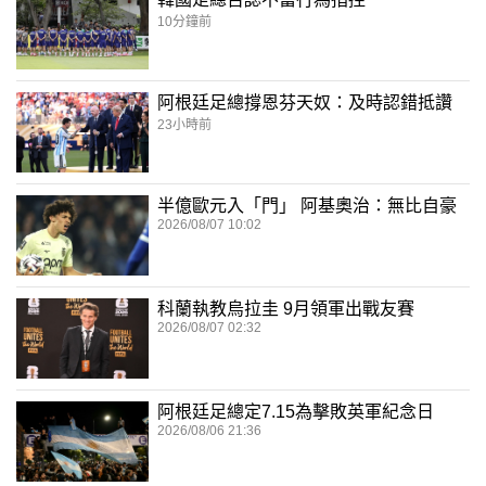
10分鐘前
阿根廷足總撐恩芬天奴：及時認錯抵讚
23小時前
半億歐元入「門」 阿基奧治：無比自豪
2026/08/07 10:02
科蘭執教烏拉圭 9月領軍出戰友賽
2026/08/07 02:32
阿根廷足總定7.15為擊敗英軍紀念日
2026/08/06 21:36