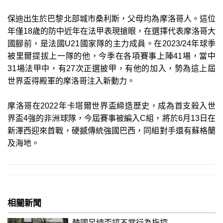
保迪出生於巴黎北部城市桑利斯，父母均為摩洛哥人。這位
年僅18歲的防中近年在法甲表現搶眼，在選擇代表摩洛哥大
國腳前，是法國U21國家隊的主力成員。在2023/24年球季
被里爾提拔上一隊的他，今季在各項賽事上陣41場，當中
31場法甲中，有27次正選披甲，有他的加入，勢為這上屆
世界盃得殿軍的摩洛哥注入新動力。
摩洛哥在2022年卡塔爾世界盃締造歷史，成為首支殺入世
界盃4強的非洲球隊，今屆賽事被編入C組，將於6月13日在
新澤西迎來首戰，硬撼傳統強國巴西，同組對手還有蘇格蘭
及海地。
相關新聞
韓國足總否認不當行為指控