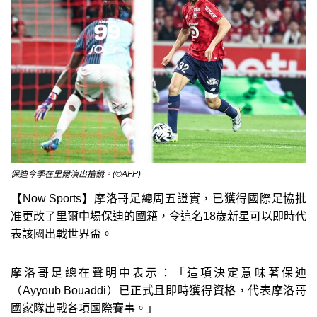
保迪今季在里爾演出搶鏡。(©AFP)
【Now Sports】摩洛哥足總周五證實，已獲得國際足協批
准更改了里爾中場保迪的國籍，令這名18歲新星可以即時代
表該國出戰世界盃。
摩洛哥足總在聲明中表示：「這項決定意味著保迪
（Ayyoub Bouaddi）已正式且即時獲得資格，代表摩洛哥
國家隊出戰各項國際賽事。」