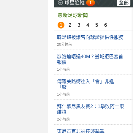
球星追蹤
1
最新足球新聞
1
2
3
4
5
6
韓足總被爆曾向球證提供性服務
20分鐘前
斟洛迪唔過40M？曼城拒巴塞首
報價
1小時前
傳羅美路嚮往入「會」非進
「廠」
1小時前
拜仁慕尼黑友賽2：1擊敗阿士東
維拉
2小時前
東尼惹官非被控襲擊罪