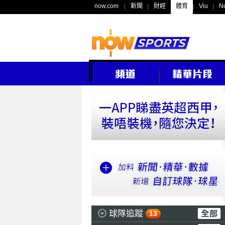
now.com
新聞
財經
體育
Viu
N
球隊追蹤
13