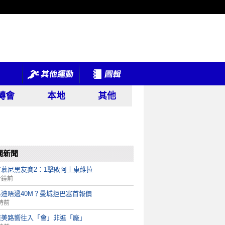
轉會
本地
其他
關新聞
仁慕尼黑友賽2：1擊敗阿士東維拉
分鐘前
洛迪唔過40M？曼城拒巴塞首報價
時前
羅美路嚮往入「會」非進「廠」