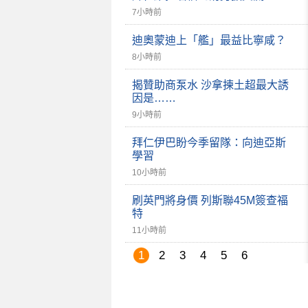
7小時前
迪奧蒙迪上「艦」最益比寧咸？
8小時前
揭贊助商泵水 沙拿揀土超最大誘
因是……
9小時前
拜仁伊巴盼今季留隊：向迪亞斯
學習
10小時前
刷英門將身價 列斯聯45M簽查福
特
11小時前
1
2
3
4
5
6