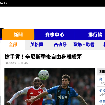
ow TV
全部
英格蘭
西班牙
歐聯‧歐霸
搶手貨！辛尼斯季後自由身離般茅
2026/05/16 11:45
相
拜
16
斟
1小
傳