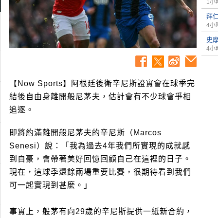
1小
拜
4小
史
4小
【Now Sports】阿根廷後衛辛尼斯證實會在球季完
結後自由身離開般尼茅夫，估計會有不少球會爭相
追逐。
即將約滿離開般尼茅夫的辛尼斯（Marcos
Senesi）說：「我為過去4年我們所實現的成就感
到自豪，會帶著美好回憶回顧自己在這裡的日子。
現在，這球季還餘兩場重要比賽，很期待看到我們
可一起實現到甚麼。」
事實上，般茅有向29歲的辛尼斯提供一紙新合約，