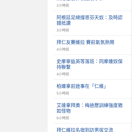
2小時前
阿根廷足總撐恩芬天奴：及時認
錯抵讚
3小時前
拜仁友賽維拉 賽前氣氛熱鬧
4小時前
史摩寧返英等落班：同摩連奴保
持聯繫
4小時前
柏連拿前途事在「仁維」
5小時前
艾達拿拜奧：梅迪歷訓練強度猶
如怪物
6小時前
拜仁維拉名宿到訪男拔交流