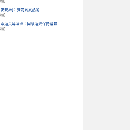
時前
仁友賽維拉 賽前氣氛熱鬧
時前
摩寧返英等落班：同摩連奴保持聯繫
時前