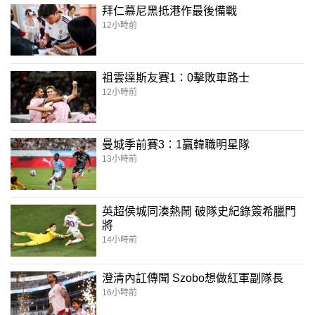
拜仁慕尼黑抵港作最後備戰
12小時前
祖雲達斯友賽1：0擊敗車路士
12小時前
曼城季前賽3：1贏韓職明星隊
13小時前
英超侯城同湊熱鬧 破隊史紀錄簽希臘門
將
14小時前
澄清內訌傳聞 Szobo想做紅軍副隊長
16小時前