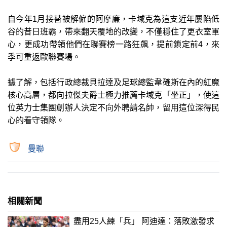
自今年1月接替被解僱的阿摩廉，卡域克為這支近年屢陷低
谷的昔日班霸，帶來翻天覆地的改變，不僅穩住了更衣室軍
心，更成功帶領他們在聯賽榜一路狂飆，提前鎖定前4，來
季可重返歐聯賽場。
據了解，包括行政總裁貝拉達及足球總監韋確斯在內的紅魔
核心高層，都向拉傑夫爵士極力推薦卡域克「坐正」，使這
位英力士集團創辦人決定不向外聘請名帥，留用這位深得民
心的看守領隊。
曼聯
相關新聞
盡用25人練「兵」 阿迪達：落敗激發求