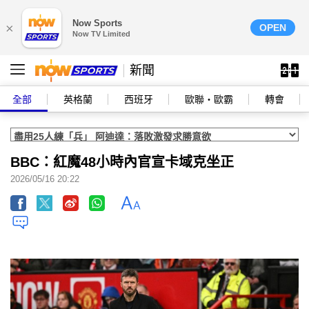
Now Sports
×
OPEN
Now TV Limited
新聞
全部
英格蘭
西班牙
歐聯‧歐霸
轉會
BBC：紅魔48小時內官宣卡域克坐正
2026/05/16 20:22