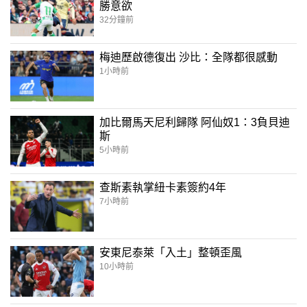
勝意欲
32分鐘前
梅迪歷啟德復出 沙比：全隊都很感動
1小時前
加比爾馬天尼利歸隊 阿仙奴1：3負貝迪
斯
5小時前
查斯素執掌紐卡素簽約4年
7小時前
安東尼泰萊「入土」整頓歪風
10小時前