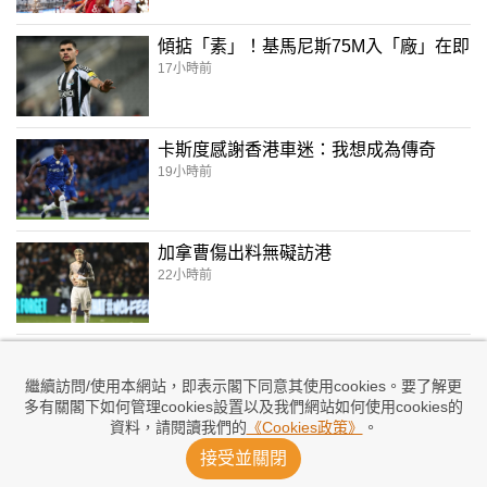
傾掂「素」！基馬尼斯75M入「廠」在即
17小時前
卡斯度感謝香港車迷：我想成為傳奇
19小時前
加拿曹傷出料無礙訪港
22小時前
車仔鬥祖記 哈度自薦：踢甚麼位置都沒
所謂
繼續訪問/使用本網站，即表示閣下同意其使用cookies。要了解更
2026/08/05 09:40
多有關閣下如何管理cookies設置以及我們網站如何使用cookies的
資料，請閱讀我們的
《Cookies政策》
。
接受並關閉
卡馬夏久休復出入波：歸隊感覺太好了
2026/08/05 04:33