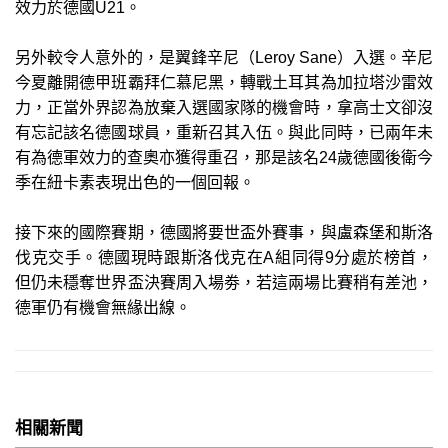
效力於德國U21。
另外較令人意外的，是翼鋒辛尼（Leroy Sane）入選。辛尼
今夏離開德甲班霸拜仁慕尼黑，轉戰土耳其為加拉塔沙雷效
力，正當外界認為放棄入選國家隊的機會時，拿高士文卻沒
有忘記該名德國球員，重新召其入伍。與此同時，已兩年未
有為德軍效力的查奧亦獲得重召，那是該名24歲德國後衛今
季在紐卡素表現出色的一個回報。
接下來的國際賽期，德國將要世盃外賽事，與盧森堡和斯洛
伐克交手。德國現時跟斯洛伐克在A組同得9分處於榜首，
但仍未穩奪世界盃決賽周入場劵，若這兩場比賽稍有差池，
德軍仍有機會無緣出線。
相關新聞