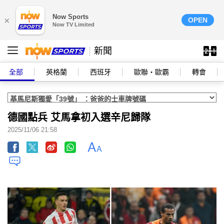
Now Sports
×
OPEN
Now TV Limited
新聞
全部
英格蘭
西班牙
歐聯‧歐霸
轉會
德國點兵 艾馬拿初入選辛尼歸隊
2025/11/06 21:58