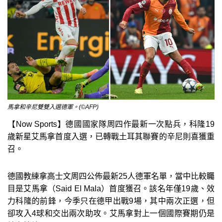
馬拿和辛尼雙雙入選德軍。(©AFP)
【Now Sports】德國國家隊周四作最新一次點兵，科隆19
歲新星艾馬拿首度入選，已轉戰土耳其聯賽的辛尼則喜獲重
召。
德國教練拿高士文周四公佈最新25人德軍名單，當中比較矚
目是艾馬拿（Said El Mala）首度獲召。該名年僅19歲、效
力科隆的前鋒，今季只在德甲出戰9場，其中兩次正選，但
卻攻入4球和交出兩次助攻。艾馬拿對上一個國際賽期仍是