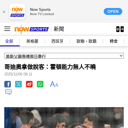
Now Sports
×
OPEN
Now TV Limited
新聞
全部
英格蘭
西班牙
歐聯‧歐霸
轉會
哥迪奧拿做說客：霍頓能力無人不曉
2025/11/06 08:11