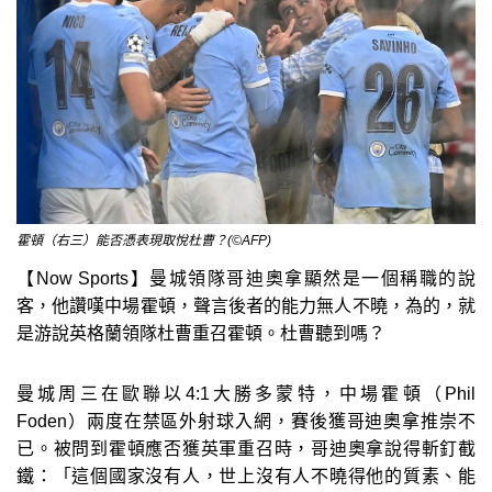
霍頓（右三）能否憑表現取悅杜曹？(©AFP)
【Now Sports】曼城領隊哥迪奧拿顯然是一個稱職的說
客，他讚嘆中場霍頓，聲言後者的能力無人不曉，為的，就
是游說英格蘭領隊杜曹重召霍頓。杜曹聽到嗎？
曼城周三在歐聯以4:1大勝多蒙特，中場霍頓（Phil
Foden）兩度在禁區外射球入網，賽後獲哥迪奧拿推崇不
已。被問到霍頓應否獲英軍重召時，哥迪奧拿說得斬釘截
鐵：「這個國家沒有人，世上沒有人不曉得他的質素、能