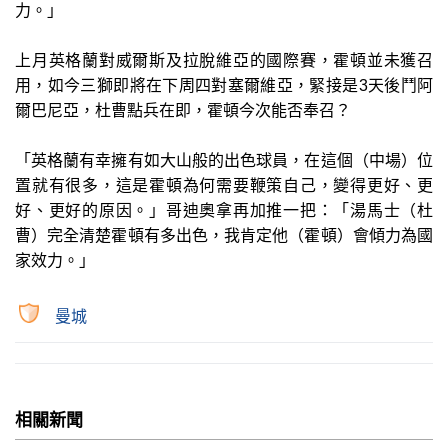
力。」
上月英格蘭對威爾斯及拉脫維亞的國際賽，霍頓並未獲召
用，如今三獅即將在下周四對塞爾維亞，緊接是3天後鬥阿
爾巴尼亞，杜曹點兵在即，霍頓今次能否奉召？
「英格蘭有幸擁有如大山般的出色球員，在這個（中場）位
置就有很多，這是霍頓為何需要鞭策自己，變得更好、更
好、更好的原因。」哥迪奧拿再加推一把：「湯馬士（杜
曹）完全清楚霍頓有多出色，我肯定他（霍頓）會傾力為國
家效力。」
曼城
相關新聞