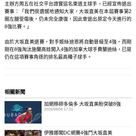
主辦方周五在社交平台證實這名東道主球手，已經宣佈退出
賽事：「我們很遺憾地通知大家，大坂直美在本屆賽事第2
圈左腿受傷後，仍未完全康復，因此會退出原定今天進行的
8強比賽。」
由於大坂直美退賽，對手姬絲迪恩將自動晉級至4強，而剛
剛在8強淘汰施蘭高娃闖入4強的加拿大球手費蘭迪絲，已是
仍在這項賽事角逐的排名最高種子球手。
相關新聞
加網移師多倫多 大坂直美盼突破8強
2026/08/04 17:31
伊雅娜闖DC網賽4強鬥大坂直美