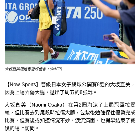
大坂直美錯過奪冠好機會。(©AFP)
【Now Sports】晉級日本女子網球公開賽8強的大坂直美，
因為上場弄傷大腿，退出了周五的8強戰。
大坂直美（Naomi Osaka）在第2圈淘汰了上屆冠軍拉雯
絲，但比賽去到尾段時拉傷大腿，包紮後勉強保住優勢完成
比賽，但賽後或知道情況不妙，淚流滿面，也提早結束了賽
後的場上訪問。