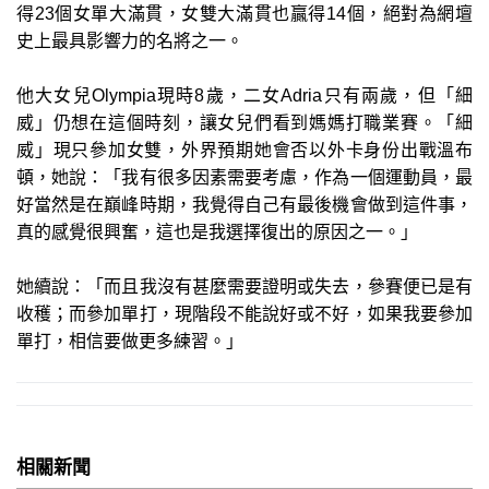
得23個女單大滿貫，女雙大滿貫也贏得14個，絕對為網壇
史上最具影響力的名將之一。
他大女兒Olympia現時8歲，二女Adria只有兩歲，但「細
威」仍想在這個時刻，讓女兒們看到媽媽打職業賽。「細
威」現只參加女雙，外界預期她會否以外卡身份出戰溫布
頓，她說：「我有很多因素需要考慮，作為一個運動員，最
好當然是在巔峰時期，我覺得自己有最後機會做到這件事，
真的感覺很興奮，這也是我選擇復出的原因之一。」
她續說：「而且我沒有甚麼需要證明或失去，參賽便已是有
收穫；而參加單打，現階段不能說好或不好，如果我要參加
單打，相信要做更多練習。」
相關新聞