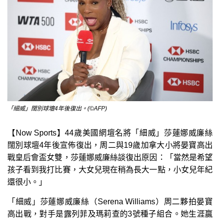
「細威」闊別球壇4年後復出。(©AFP)
【Now Sports】44歲美國網壇名將「細威」莎蓮娜威廉絲
闊別球壇4年後宣佈復出，周二與19歲加拿大小將晏寶高出
戰皇后會盃女雙，莎蓮娜威廉絲談復出原因：「當然是希望
孩子看到我打比賽，大女兒現在稍為長大一點，小女兒年紀
還很小。」
「細威」莎蓮娜威廉絲（Serena Williams）周二夥拍晏寶
高出戰，對手是露列菲及瑪莉查的3號種子組合。她生涯贏