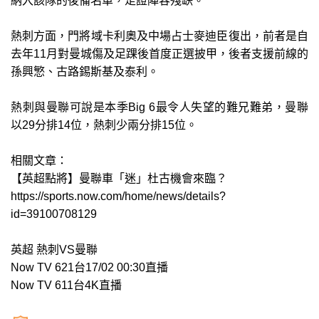
納入該隊的後備名單，足證陣容殘缺。
熱刺方面，門將域卡利奧及中場占士麥迪臣復出，前者是自
去年11月對曼城傷及足踝後首度正選披甲，後者支援前線的
孫興慜、古路錫斯基及泰利。
熱刺與曼聯可說是本季Big 6最令人失望的難兄難弟，曼聯
以29分排14位，熱刺少兩分排15位。
相關文章：
【英超點將】曼聯車「迷」杜古機會來臨？
https://sports.now.com/home/news/details?
id=39100708129
英超 熱刺VS曼聯
Now TV 621台17/02 00:30直播
Now TV 611台4K直播