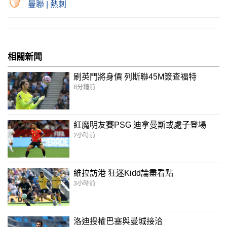
曼聯
|
熱刺
相關新聞
刷英門將身價 列斯聯45M簽查福特
8分鐘前
紅魔明友賽PSG 迪拿曼斯或處子登場
2小時前
維拉訪港 狂迷Kidd論盡看點
3小時前
洛迪授權巴塞與曼城接洽