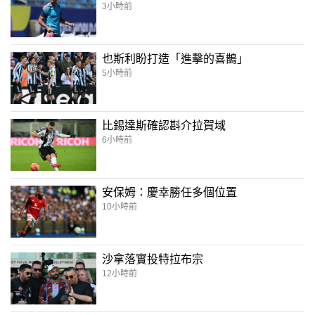
3小時前
也斯利盼打造「進擊的喜鵲」
5小時前
比錫達斯確認斟介拉賀域
6小時前
安保姆：慶幸勝任多個位置
10小時前
沙拿落實投特拉布宗
12小時前