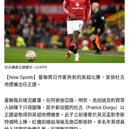
杜古獲委正選重任。(©AFP)
【Now Sports】曼聯周日作客熱刺的英超比賽，安排杜古
地標兼出任正選。
曼聯傷兵情況嚴重，在阿麥迪亞路、明奈、烏加迪及約賀等
人缺陣下只得變陣，其中新加盟的杜古（Patrick Dorgu）以
正選姿態得到英超地標機會。此子之前僅曾於英足盃對李斯
特城時上陣。紅魔前線由海倫及施亞斯掛帥，多名年青球員