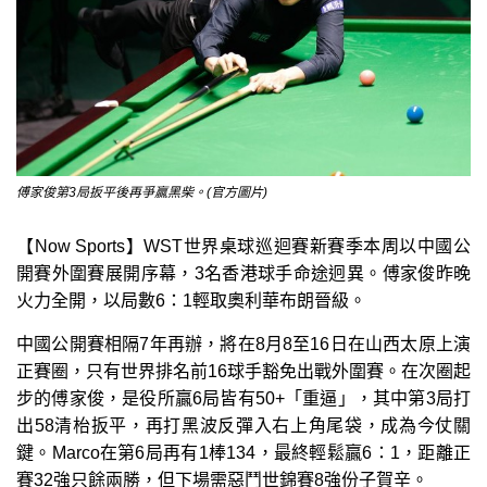
傅家俊第3局扳平後再爭贏黑柴。(官方圖片)
【Now Sports】WST世界桌球巡迴賽新賽季本周以中國公
開賽外圍賽展開序幕，3名香港球手命途迥異。傅家俊昨晚
火力全開，以局數6：1輕取奧利華布朗晉級。
中國公開賽相隔7年再辦，將在8月8至16日在山西太原上演
正賽圈，只有世界排名前16球手豁免出戰外圍賽。在次圈起
步的傅家俊，是役所贏6局皆有50+「重逼」，其中第3局打
出58清枱扳平，再打黑波反彈入右上角尾袋，成為今仗關
鍵。Marco在第6局再有1棒134，最終輕鬆贏6：1，距離正
賽32強只餘兩勝，但下場需惡鬥世錦賽8強份子賀辛。