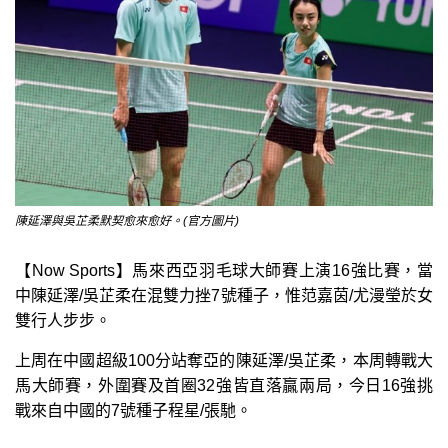
陳延澤與吳芷柔默契愈來愈好。(官方圖片)
【Now Sports】馬來西亞羽毛球大師賽上演16強比賽，當
中陳延澤/吳芷柔在混雙力挫7號種子，惟范嘉茵/尤漫瑩於女
雙行人步步。
上周在中國超級100分站奪亞的陳延澤/吳芷柔，本周轉戰大
馬大師賽，外圍賽及首圈32強皆直落贏兩局，今日16強挑
戰來自中國的7號種子程星/張馳。