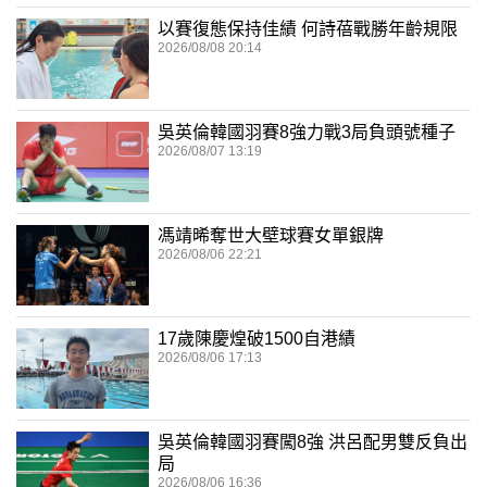
以賽復態保持佳績 何詩蓓戰勝年齡規限
2026/08/08 20:14
吳英倫韓國羽賽8強力戰3局負頭號種子
2026/08/07 13:19
馮靖晞奪世大壁球賽女單銀牌
2026/08/06 22:21
17歲陳慶煌破1500自港績
2026/08/06 17:13
吳英倫韓國羽賽闖8強 洪呂配男雙反負出
局
2026/08/06 16:36