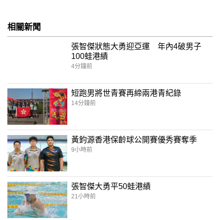
相關新聞
張智傑狀態大勇迎亞運 年內4破男子
100蛙港績
4分鐘前
短跑男將世青賽再締兩港青紀錄
14分鐘前
黃鈞源香港保齡球公開賽優秀賽奪季
9小時前
張智傑大勇平50蛙港績
21小時前