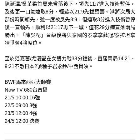
陳延澤/吳芷柔首局未嘗落後下，領先11:7進入技術暫停，
及後更一口氣連取8分，輕鬆以21:9先拔頭籌。港將次局大
部份時間領先，雖一度被反先8:9，但連取3分進入技術暫停
後一直領先，順利以21:17再下一城，僅花29分鐘直落兩局
勝出。「陳吳配」晉級後將與泰國的泰拿拿薩冠/泰拉坦拿
猜爭奪4強席位。
至於范嘉茵/尤漫瑩在女雙力戰38分鐘後，直落兩局14:21、
9:21不敵日本2號種子岩永鈴/中西貴映。
BWF馬來西亞大師賽
Now TV 680台直播
21/5 10:00 16強
22/5 09:00 8強
23/5 12:00 4強
24/5 12:00 決賽