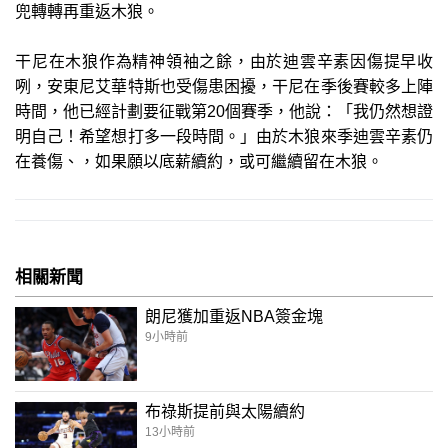
兜轉轉再重返木狼。
干尼在木狼作為精神領袖之餘，由於迪雲辛素因傷提早收
咧，安東尼艾華特斯也受傷患困擾，干尼在季後賽較多上陣
時間，他已經計劃要征戰第20個賽季，他說：「我仍然想證
明自己！希望想打多一段時間。」由於木狼來季迪雲辛素仍
在養傷、，如果願以底薪續約，或可繼續留在木狼。
相關新聞
朗尼獲加重返NBA簽金塊
9小時前
布祿斯提前與太陽續約
13小時前