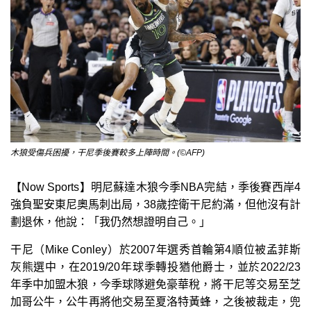
木狼受傷兵困擾，干尼季後賽較多上陣時間。(©AFP)
【Now Sports】明尼蘇達木狼今季NBA完結，季後賽西岸4
強負聖安東尼奧馬刺出局，38歲控衛干尼約滿，但他沒有計
劃退休，他說：「我仍然想證明自己。」
干尼（Mike Conley）於2007年選秀首輪第4順位被孟菲斯
灰熊選中，在2019/20年球季轉投猶他爵士，並於2022/23
年季中加盟木狼，今季球隊避免豪華稅，將干尼等交易至芝
加哥公牛，公牛再將他交易至夏洛特黃蜂，之後被裁走，兜