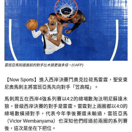
雲班亞馬知道面前的對手比木狼更強多倍。(©AFP)
【Now Sports】進入西岸決賽鬥奧克拉荷馬雷霆，聖安東
尼奧馬刺主將雲班亞馬先向對手「笠高帽」。
馬刺周五在西岸4強系列賽以4:2的總場數淘汰明尼蘇達木
狼，晉級西岸決賽的對手是雷霆。雷霆對上兩圈都以4:0的
總場數橫掃對手，代表今年季後賽還未輸過，雲班亞馬
（Victor Wembanyama）也深知他們經過前兩圈的系列賽
後，這次是坐在下把位。