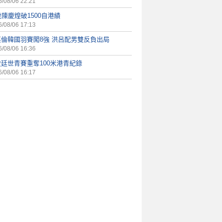
/08/06 22:21
歲陳慶煌破1500自港績
/08/06 17:13
英倫韓國羽賽闖8強 洪呂配男雙反負出局
/08/06 16:36
廷世青賽重奪100米港青紀錄
/08/06 16:17