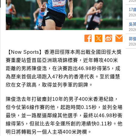
2026
17
2026
吳
2026
郭俊
2026
【Now Sports】香港田徑隊本周出戰全國田徑大獎
賽重慶站暨首屆亞洲跳項錦標賽，近年轉攻400米
距離的男將陳俊浩，在決賽跑出46.98秒得第5，成
為歷來首個此項跑入47秒內的香港代表。至於鍾慧
欣在女子跳高，取得並列季軍的銅牌。
陳俊浩去年打破塵封10年的男子400米香港紀錄，
但今仗第6線作賽的他，起跑時間0.15秒，並列全場
最快，並一路壓逼鄰線其他選手，最終以46.98秒衝
線得第5，但就比去年全運所創的港績快0.11秒。他
明日將轉戰另一個人主項400米跨欄。