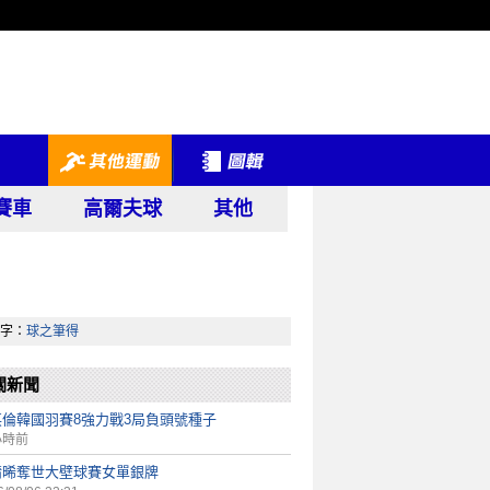
賽車
高爾夫球
其他
字：
球之筆得
關新聞
英倫韓國羽賽8強力戰3局負頭號種子
小時前
靖晞奪世大壁球賽女單銀牌