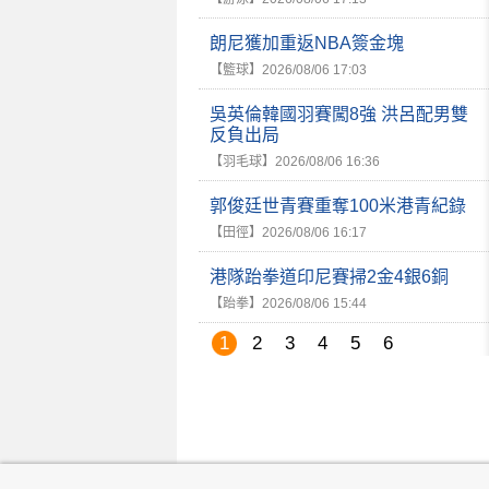
朗尼獲加重返NBA簽金塊
【籃球】
2026/08/06 17:03
吳英倫韓國羽賽闖8強 洪呂配男雙
反負出局
【羽毛球】
2026/08/06 16:36
郭俊廷世青賽重奪100米港青紀錄
【田徑】
2026/08/06 16:17
港隊跆拳道印尼賽掃2金4銀6銅
【跆拳】
2026/08/06 15:44
1
2
3
4
5
6