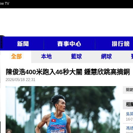
ow TV
全部
本地
籃球
網球
陳俊浩400米跑入46秒大關 鍾慧欣跳高摘銅
2026/05/18 22:31
關鍵
相
吳
16
馮