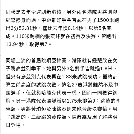
同樣是去年全運刷新港績，另外兩名港隊男將則與
紀錄擦身而過。中距離好手金智武在男子1500米跑
出3分52.81秒，僅比去年慢0.14秒，以第5名完
成。110米跨欄的張宏峰就在初賽及決賽，皆跑出
13.94秒，取得第7。
同場上演的首屆跳項亞錦賽，港隊就有鍾慧欣在女
子跳高並列季軍。她與另外3名對手皆跳過1.8米，
但只有烏茲別克代表再在1.83米試跳成功，最終計
算之前高度的試跳次數，這名27歲港將雖然不及中
國選手，但就與哈薩克代表一樣，因而一同獲得銅
牌。另一港隊代表張靜嵐以1.75米排第9；跳遠的李
曉頤、男將黃珀恒及陳銘泰則未能晉級決賽輪。男
子跳高的、三級跳的黃俊穎、陳彥霖及周子雅將明
日登場。