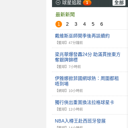
球星追蹤
1
最新新聞
1
2
3
4
5
6
戴維斯巫師開季後再談續約
【籃球】
47分鐘前
梁兆華爆發轟24分 助滿貫挫東方
奪銀牌錦標
【籃球】
7小時前
伊雅娜掀菲國網球熱：周圍都租
唔到場
【網球】
10小時前
獨行俠出重賞換法拉格球星卡
【籃球】
12小時前
NBA入樽王赴西班牙發展