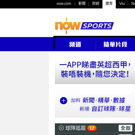
now.com
新聞
財經
體育
Viu
N
球隊追蹤
12