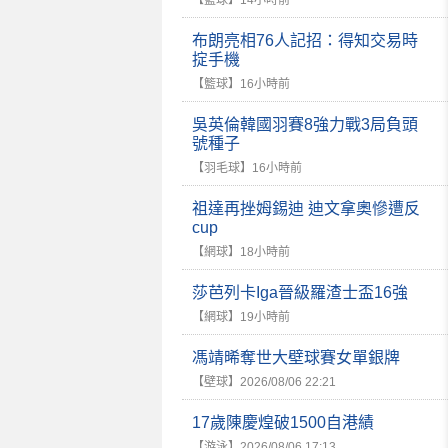
【籃球】
14小時前
布朗亮相76人記招：得知交易時
掟手機
【籃球】
16小時前
吳英倫韓國羽賽8強力戰3局負頭
號種子
【羽毛球】
16小時前
祖達再挫姆錫迪 迪文拿奧慘遭反
cup
【網球】
18小時前
莎芭列卡Iga晉級羅渣士盃16強
【網球】
19小時前
馮靖晞奪世大壁球賽女單銀牌
【壁球】
2026/08/06 22:21
17歲陳慶煌破1500自港績
【游泳】
2026/08/06 17:13