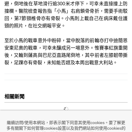
避，倒地後在草地滑行逾300米才停下，可幸未直接撞上防
撞欄。醫院檢查報告指「小馬」右肩鎖骨骨折，需要手術駁
回，第7節頸椎骨亦有骨裂。小馬則上載自己在病床戴住護
頸的照片，在社交網報平安。
至於小馬的戰車意外中粉碎，當中脫落的前輪亦打中迪簡恩
安東尼奧的戰車，可幸未釀成另一場意外。惟賽事紅旗重開
後，又輪到薩高與巴尼亞直路尾倒地，其中前者左膝韌帶撕
裂，足踝亦有骨裂，未知能否趕及本周出戰意大利站。
相關新聞
繼續訪問/使用本網站，即表示閣下同意其使用cookies。要了解更
多有關閣下如何管理cookies設置以及我們網站如何使用cookies的