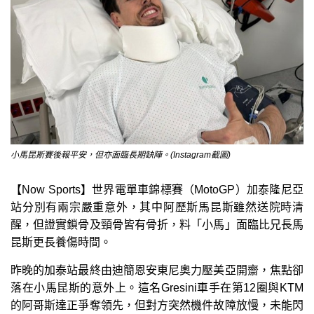
小馬昆斯賽後報平安，但亦面臨長期缺陣。(Instagram截圖)
【Now Sports】世界電單車錦標賽（MotoGP）加泰隆尼亞
站分別有兩宗嚴重意外，其中阿歷斯馬昆斯雖然送院時清
醒，但證實鎖骨及頸骨皆有骨折，料「小馬」面臨比兄長馬
昆斯更長養傷時間。
昨晚的加泰站最終由迪簡恩安東尼奧力壓美亞開齋，焦點卻
落在小馬昆斯的意外上。這名Gresini車手在第12圈與KTM
的阿哥斯達正爭奪領先，但對方突然機件故障放慢，未能閃