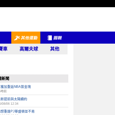
賽車
高爾夫球
其他
關新聞
獲加重返NBA簽金塊
小時前
祿斯提前與太陽續約
/08/06 12:34
錫想重逢PJ華盛頓並不易