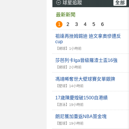
球星追蹤
最新新聞
1
2
3
4
5
6
祖達再挫姆錫迪 迪文拿奧慘遭反
cup
【網球】
1小時前
莎芭列卡Iga晉級羅渣士盃16強
【網球】
2小時前
馮靖晞奪世大壁球賽女單銀牌
【壁球】
14小時前
17歲陳慶煌破1500自港績
【游泳】
19小時前
朗尼獲加重返NBA簽金塊
【籃球】
19小時前