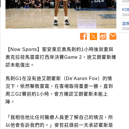
2026
K
2026
當
2026
【Now Sports】聖安東尼奧馬刺約1小時後就要與
奧克拉荷馬雷霆打西岸決賽Game 2，迪艾朗霍斯確
認未能復出。
馬刺G1在沒有迪艾朗霍斯（De'Aaron Fox）的情
況下，依然擊敗雷霆，在客場取得重要一勝，直到
周三G2賽前約1小時，會方確認艾朗霍斯未能上
陣。
「我相信他比任何醫療人員更了解自己的情況，所
以他會告訴我們的。」麥哲莊遜前一天承認霍斯是