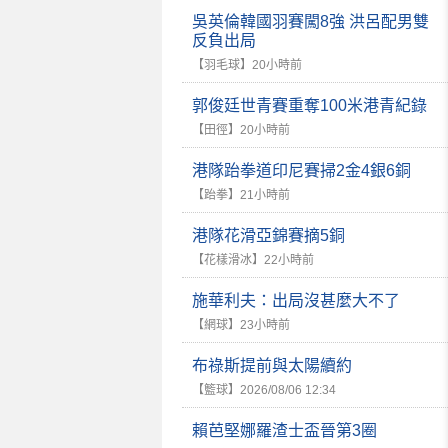
吳英倫韓國羽賽闖8強 洪呂配男雙
反負出局
【羽毛球】
20小時前
郭俊廷世青賽重奪100米港青紀錄
【田徑】
20小時前
港隊跆拳道印尼賽掃2金4銀6銅
【跆拳】
21小時前
港隊花滑亞錦賽摘5銅
【花樣滑冰】
22小時前
施華利夫：出局沒甚麼大不了
【網球】
23小時前
布祿斯提前與太陽續約
【籃球】
2026/08/06 12:34
賴芭堅娜羅渣士盃晉第3圈