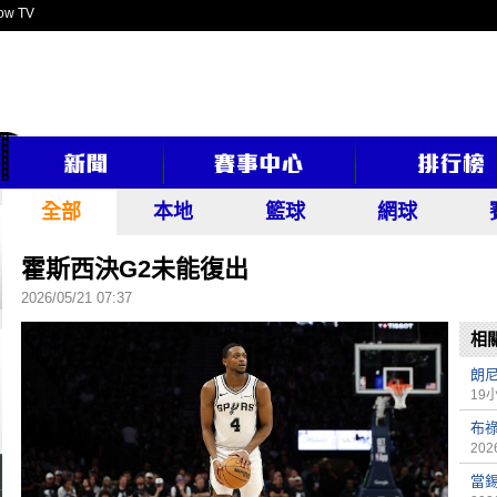
ow TV
全部
本地
籃球
網球
霍斯西決G2未能復出
2026/05/21 07:37
相
朗尼
19
布
2026
當