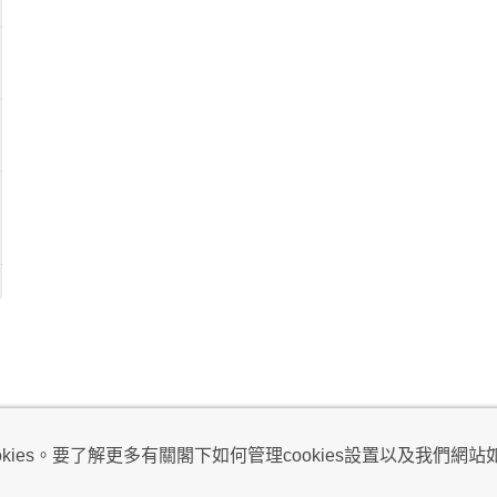
視及不騷擾聲明
ies。要了解更多有關閣下如何管理cookies設置以及我們網站如