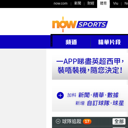
now.com
新聞
財經
體育
Viu
N
球隊追蹤
17