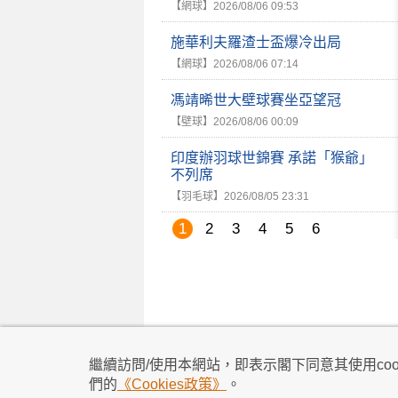
【網球】
2026/08/06 09:53
施華利夫羅渣士盃爆冷出局
【網球】
2026/08/06 07:14
馮靖晞世大壁球賽坐亞望冠
【壁球】
2026/08/06 00:09
印度辦羽球世錦賽 承諾「猴爺」
不列席
【羽毛球】
2026/08/05 23:31
1
2
3
4
5
6
私隱政策
|
使用條款
|
免責及著作權聲明
|
不歧
繼續訪問/使用本網站，即表示閣下同意其使用cook
所有資料及訊息僅作為參考之用
們的
《Cookies政策》
。
賽程及賽果以賽會最後公布為準