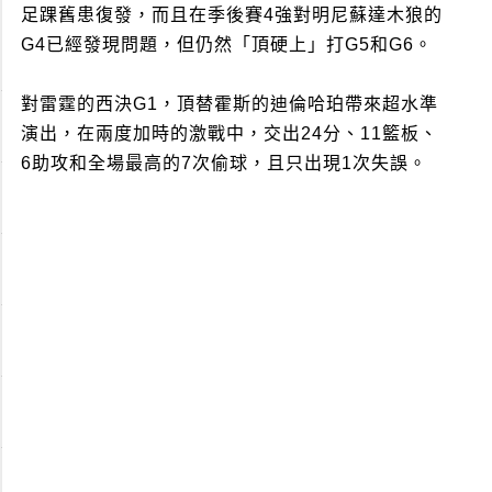
足踝舊患復發，而且在季後賽4強對明尼蘇達木狼的
G4已經發現問題，但仍然「頂硬上」打G5和G6。
對雷霆的西決G1，頂替霍斯的迪倫哈珀帶來超水準
演出，在兩度加時的激戰中，交出24分、11籃板、
6助攻和全場最高的7次偷球，且只出現1次失誤。