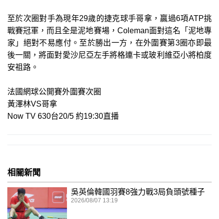
至於次圈對手為現年29歲的捷克球手哥拿，贏過6項ATP挑
戰賽冠軍，而且全是泥地賽場，Coleman面對這名「泥地專
家」絕對不易應付。至於勝出一方，在外圍賽第3圈亦即最
後一關，將面對愛沙尼亞左手將格連卡或玻利維亞小將柏度
安祖路。
法國網球公開賽外圍賽次圈
黃澤林VS哥拿
Now TV 630台20/5 約19:30直播
相關新聞
吳英倫韓國羽賽8強力戰3局負頭號種子
2026/08/07 13:19