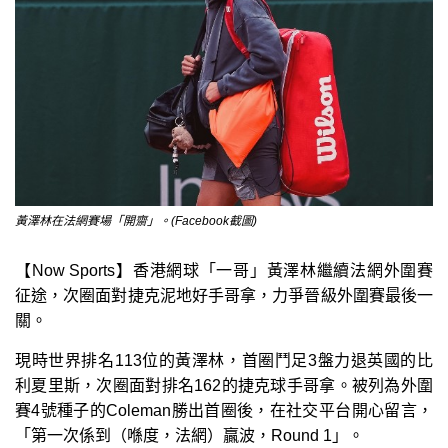
黃澤林在法網賽場「開齋」。(Facebook截圖)
【Now Sports】香港網球「一哥」黃澤林繼續法網外圍賽
征途，次圈面對捷克泥地好手哥拿，力爭晉級外圍賽最後一
關。
現時世界排名113位的黃澤林，首圈鬥足3盤力退英國的比
利夏里斯，次圈面對排名162的捷克球手哥拿。被列為外圍
賽4號種子的Coleman勝出首圈後，在社交平台開心留言，
「第一次係到（喺度，法網）贏波，Round 1」。