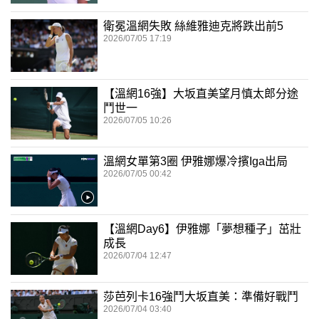
衛冕溫網失敗 絲維雅迪克將跌出前5
2026/07/05 17:19
【溫網16強】大坂直美望月慎太郎分途
鬥世一
2026/07/05 10:26
溫網女單第3圈 伊雅娜爆冷擯Iga出局
2026/07/05 00:42
【溫網Day6】伊雅娜「夢想種子」茁壯
成長
2026/07/04 12:47
莎芭列卡16強鬥大坂直美：準備好戰鬥
2026/07/04 03:40