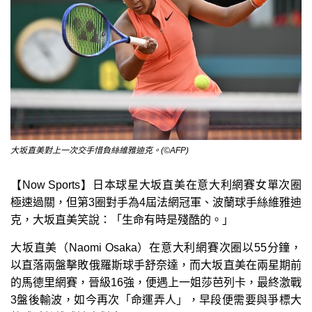
大坂直美對上一次交手惜負絲維雅迪克。(©AFP)
【Now Sports】日本球星大坂直美在意大利網賽女單次圈
極速過關，但第3圈對手為4屆法網冠軍、波蘭球手絲維雅迪
克，大坂直美笑說：「生命有時是殘酷的。」
大坂直美（Naomi Osaka）在意大利網賽次圈以55分鐘，
以直落兩盤擊敗俄羅斯球手舒奈達，而大坂直美在兩星期前
的馬德里網賽，晉級16強，便遇上一姐莎芭列卡，最終激戰
3盤後輸波，如今再次「命運弄人」，早段便需要與爭標大