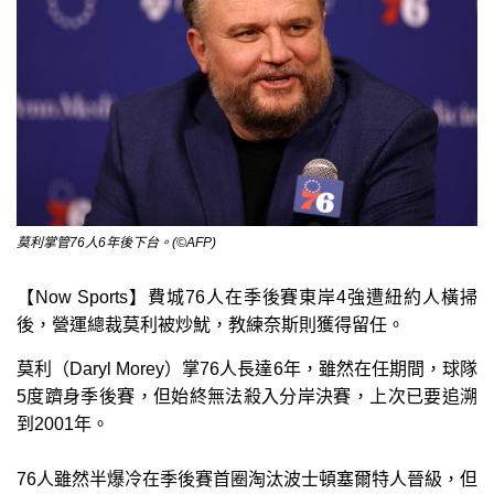
莫利掌管76人6年後下台。(©AFP)
【Now Sports】費城76人在季後賽東岸4強遭紐約人橫掃
後，營運總裁莫利被炒魷，教練奈斯則獲得留任。
莫利（Daryl Morey）掌76人長達6年，雖然在任期間，球隊
5度躋身季後賽，但始終無法殺入分岸決賽，上次已要追溯
到2001年。
76人雖然半爆冷在季後賽首圈淘汰波士頓塞爾特人晉級，但