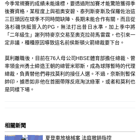
今季常規賽的成績未能達標，要透過附加賽才能驚險獲得季
後賽資格，某程度上與祖奧安碧、泰列斯麥斯及保羅佐治這
三巨頭因在球季不同時間缺陣、長期未能合作有關，而且從
洛杉磯快艇簽入的PG，無法打出昔日水準，加上季中將
「二年級生」謝列特麥京交易至奧克拉荷馬雷霆，也引來一
定非議，種種原因導致這名前侯斯頓火箭總裁要下台。
莫利離職後，目前在76人母公司HBSE體育部擔任總裁、曾
率領金州勇士締造王朝的總管米耶斯，成為球隊暫時的代理
總裁，負責替他們尋找莫利的接任人選。不過，奈斯則暫保
帥印，據悉如非他在首圈帶隊反底淘汰綠軍，或者和莫利也
是同樣下場。
相關新聞
夏登車放槍械案 法庭撤銷指控