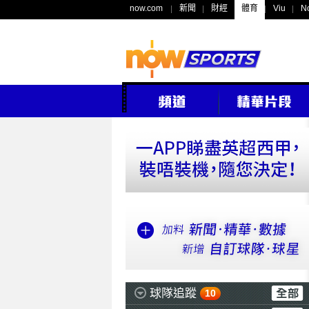
now.com
新聞
財經
體育
Viu
N
球隊追蹤
10