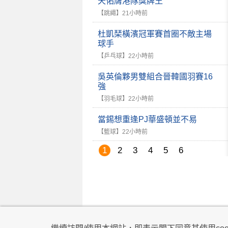
天佑膺港隊獎牌王
【跳繩】
21小時前
杜凱琹橫濱冠軍賽首圈不敵主場
球手
【乒乓球】
22小時前
吳英倫夥男雙組合晉韓國羽賽16
強
【羽毛球】
22小時前
當錫想重逢PJ華盛頓並不易
【籃球】
22小時前
1
2
3
4
5
6
私隱政策
|
使用條款
|
免責及著作權聲明
|
不歧