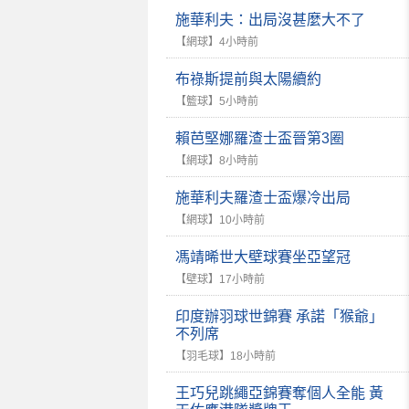
施華利夫：出局沒甚麼大不了
【網球】
4小時前
布祿斯提前與太陽續約
【籃球】
5小時前
賴芭堅娜羅渣士盃晉第3圈
【網球】
8小時前
施華利夫羅渣士盃爆冷出局
【網球】
10小時前
馮靖晞世大壁球賽坐亞望冠
【壁球】
17小時前
印度辦羽球世錦賽 承諾「猴爺」
不列席
【羽毛球】
18小時前
王巧兒跳繩亞錦賽奪個人全能 黃