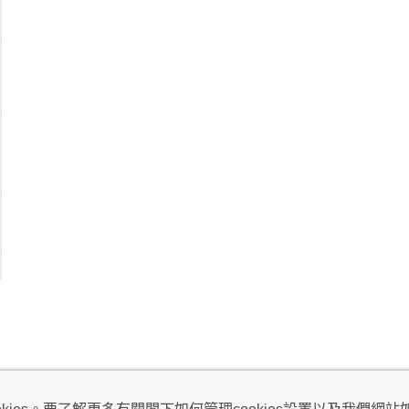
視及不騷擾聲明