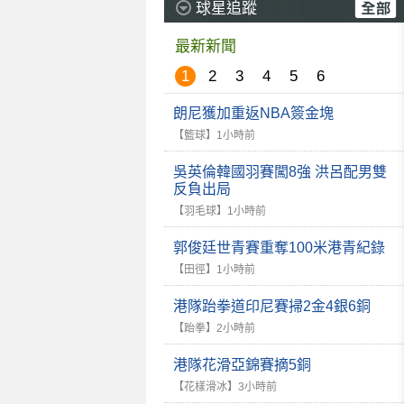
球星追蹤
最新新聞
1
2
3
4
5
6
朗尼獲加重返NBA簽金塊
【籃球】
1小時前
吳英倫韓國羽賽闖8強 洪呂配男雙
反負出局
【羽毛球】
1小時前
郭俊廷世青賽重奪100米港青紀錄
【田徑】
1小時前
港隊跆拳道印尼賽掃2金4銀6銅
【跆拳】
2小時前
港隊花滑亞錦賽摘5銅
【花樣滑冰】
3小時前