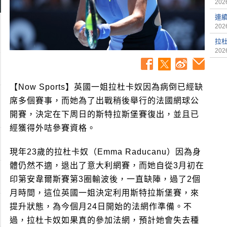
2026
連
2026
拉
2026
【Now Sports】英國一姐拉杜卡奴因為病倒已經缺
席多個賽事，而她為了出戰稍後舉行的法國網球公
開賽，決定在下周日的斯特拉斯堡賽復出，並且已
經獲得外咭參賽資格。
現年23歲的拉杜卡奴（Emma Raducanu）因為身
體仍然不適，退出了意大利網賽，而她自從3月初在
印第安韋爾斯賽第3圈輸波後，一直缺陣，過了2個
月時間，這位英國一姐決定利用斯特拉斯堡賽，來
提升狀態，為今個月24日開始的法網作準備。不
過，拉杜卡奴如果真的參加法網，預計她會失去種