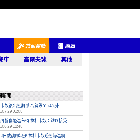
賽車
高爾夫球
其他
關新聞
卡奴復出無期 排名勢跌至50以外
/07/29 01:08
腿骨折傷退溫布頓 拉杜卡奴：難以接受
/06/29 12:48
前3日戴護腳缺操 拉杜卡奴恐無緣溫網