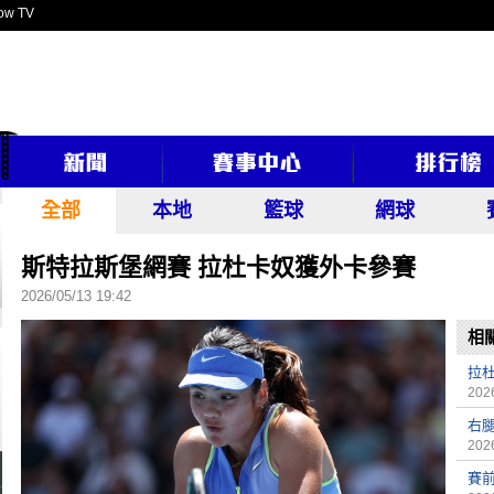
ow TV
全部
本地
籃球
網球
斯特拉斯堡網賽 拉杜卡奴獲外卡參賽
2026/05/13 19:42
相
拉杜
2026
右
2026
賽