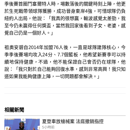
季後賽首圈鬥塞爾特人時，場數落後的關鍵時刻上陣，他更
於生死戰帶領球隊獲勝，成功晉身東岸4強，可惜球隊仍負
紐約人出局，他說：「我真的很想贏，輸波感覺太差勁，我
至今仍未贏得任何獎盃，當然我回家後看到子女、老婆，感
覺自己仍是一個好人。」
祖奧安碧自2014年加盟76人後，一直是球隊建隊核心，今
季季後賽場均攻入24分、7.7個籃板，他希望新賽季可以持
續地保持健康，不過，他不能保證自己會否仍在球隊，他
說：「我只對於自己能夠回復水準，感到非常高興！我只知
道如果我能夠健康上陣，一切問題都會解決。」
相關新聞
夏登車放槍械案 法庭撤銷指控
5小時前