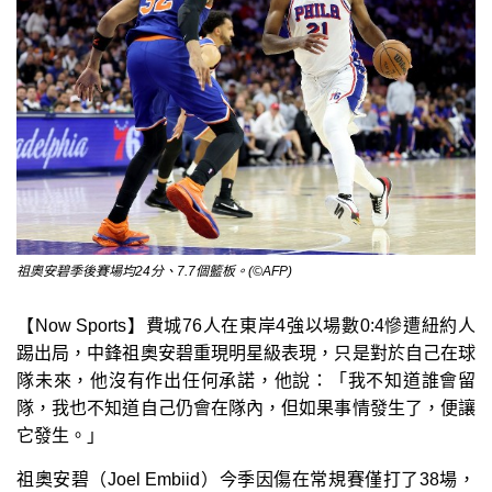
祖奧安碧季後賽場均24分、7.7個籃板。(©AFP)
【Now Sports】費城76人在東岸4強以場數0:4慘遭紐約人
踢出局，中鋒祖奧安碧重現明星級表現，只是對於自己在球
隊未來，他沒有作出任何承諾，他說：「我不知道誰會留
隊，我也不知道自己仍會在隊內，但如果事情發生了，便讓
它發生。」
祖奧安碧（Joel Embiid）今季因傷在常規賽僅打了38場，